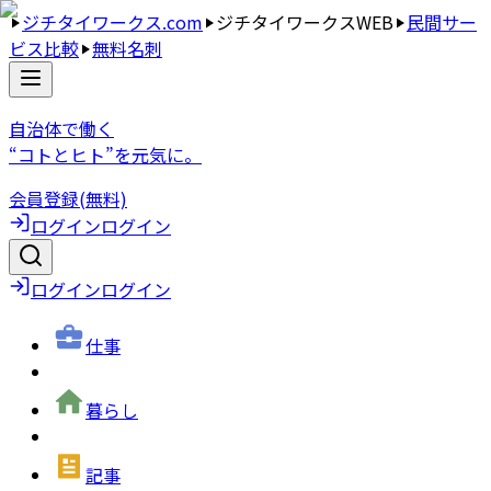
ジチタイワークス.com
ジチタイワークスWEB
民間サー
ビス比較
無料名刺
自治体で働く
“コトとヒト”を元気に。
会員登録(無料)
ログイン
ログイン
ログイン
ログイン
仕事
暮らし
記事