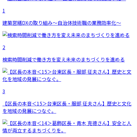
1
建築営繕DXの取り組み～自治体技術職の業務効率化～
2
検索時間削減で働き方を変え未来のまちづくりを進める
3
【区長の本音＜15＞台東区長・服部 征夫さん】歴史と文化
を地域の発展につなぐ。