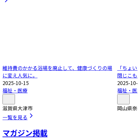
維持費のかかる浴場を廃止して、健康づくりの場
「ちょい
に変え人気に。
閉じこも
2025-10-15
2025-10-
福祉・医療
福祉・医
滋賀県大津市
岡山県奈
一覧を見る
マガジン掲載