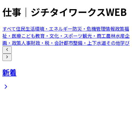
仕事｜ジチタイワークスWEB
すべて
住民生活
環境・エネルギー
防災・危機管理
情報政策
福
祉・医療
こども
教育・文化・スポーツ
観光・商工
農林水産
企
画・政策
人事
財政・税・会計
都市整備・上下水道
その他
学び
新着