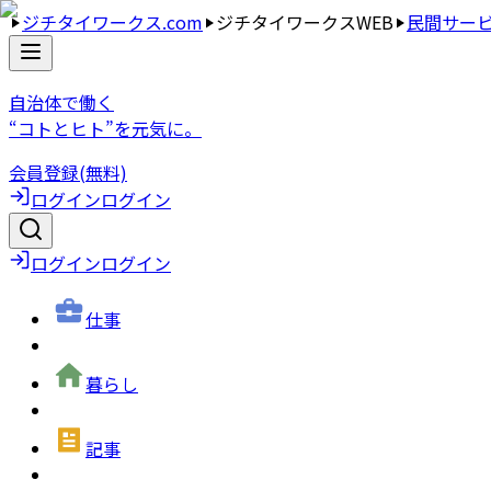
ジチタイワークス.com
ジチタイワークスWEB
民間サー
自治体で働く
“コトとヒト”を元気に。
会員登録(無料)
ログイン
ログイン
ログイン
ログイン
仕事
暮らし
記事