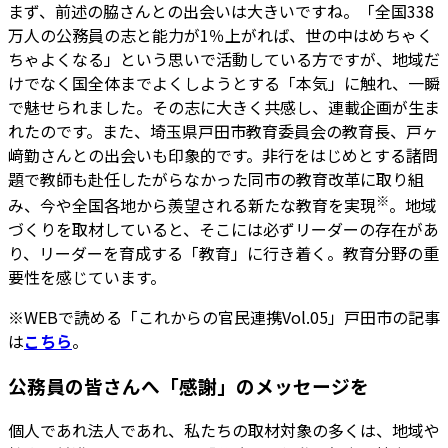
まず、前述の脇さんとの出会いは大きいですね。「全国338
万人の公務員の志と能力が1％上がれば、世の中はめちゃく
ちゃよくなる」という思いで活動している方ですが、地域だ
けでなく国全体までよくしようとする「本気」に触れ、一瞬
で魅せられました。その志に大きく共感し、連載企画が生ま
れたのです。また、埼玉県戸田市教育委員会の教育長、戸ヶ
﨑勤さんとの出会いも印象的です。非行をはじめとする諸問
題で教師も赴任したがらなかった同市の教育改革に取り組
※
み、今や全国各地から羨望される新たな教育を実現
。地域
づくりを取材していると、そこには必ずリーダーの存在があ
り、リーダーを育成する「教育」に行き着く。教育分野の重
要性を感じています。
※WEBで読める「これからの官民連携Vol.05」戸田市の記事
は
こちら
。
公務員の皆さんへ「感謝」のメッセージを
個人であれ法人であれ、私たちの取材対象の多くは、地域や