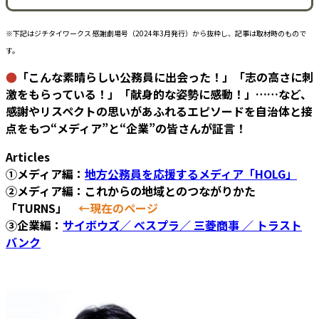
※下記はジチタイワークス 感謝劇場号（2024年3月発行）から抜粋し、記事は取材時のもので
す。
●
「こんな素晴らしい公務員に出会った！」「志の高さに刺
激をもらっている！」「献身的な姿勢に感動！」……など、
感謝やリスペクトの思いがあふれるエピソードを自治体と接
点をもつ“メディア”と“企業”の皆さんが証言！
Articles
①メディア編：
地方公務員を応援するメディア「HOLG」
②メディア編：これからの地域とのつながりかた
「TURNS」
←現在のページ
③企業編：
サイボウズ／ べスプラ／ 三菱商事 ／ トラスト
バンク