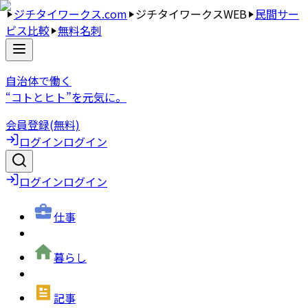
ジチタイワークス.com
ジチタイワークスWEB
民間サー
ビス比較
無料名刺
自治体で働く
“コトとヒト”を元気に。
会員登録(無料)
ログイン
ログイン
ログイン
ログイン
仕事
暮らし
記事