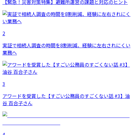
【緊急！災害対策特集】避難所運営の課題と対応のヒント
2
実証で相続人調査の時間を8割削減、経験に左右されにくい
業務へ
3
アワードを受賞した【すごい公務員のすごくない話 #3】油
谷 百合子さん
4