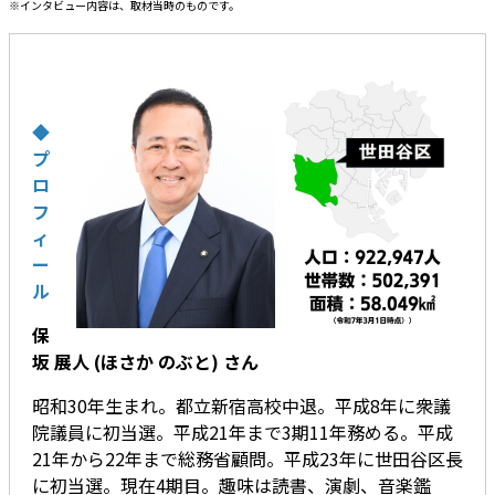
※インタビュー内容は、取材当時のものです。
◆
プ
ロ
フ
ィ
ー
ル
保
坂 展人 (ほさか のぶと) さん
昭和30年生まれ。都立新宿高校中退。平成8年に衆議
院議員に初当選。平成21年まで3期11年務める。平成
21年から22年まで総務省顧問。平成23年に世田谷区長
に初当選。現在4期目。趣味は読書、演劇、音楽鑑