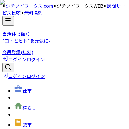
ジチタイワークス.com
ジチタイワークスWEB
民間サー
ビス比較
無料名刺
自治体で働く
“コトとヒト”を元気に。
会員登録(無料)
ログイン
ログイン
ログイン
ログイン
仕事
暮らし
記事