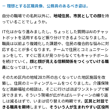
－ 理想とする区職員像、公務員のあるべき姿は。
自分の職場での名刺以外に、
地域住民、市民としての顔
を持
っていることでしょうか。
IT化はかなり進みましたし、ちょっとした質問はAIのチャッ
トボットを活用するなど振り分けできるようになりました。
職員は以前より複雑化した課題や、住民の複合的な悩みに対
応することが多くなります。チームで住民とコミュニケーシ
ョンをして、すぐに答えが見つからなくてもキャッチボール
を続けていく。
顔と顔が見える信頼関係をつくっていける職
員
になってほしいです。
そのため区内の地域28カ所の古くなっていた地区施設を改
築し、住民のミーティングルームをつくりました。介護保険
など高齢福祉の相談は、そこに行けばほぼワンストップで解
決できます。そういう現場が広がればルーティーンの繰り返
しは減るはずで、いまは切り替えの時期です。
区民と対話で
きる職員を期待
しますし、
そういう人が生まれやすい区役所