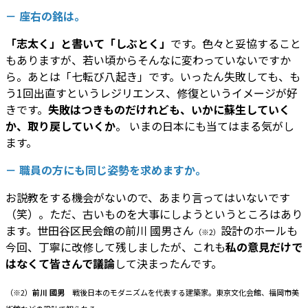
－ 座右の銘は。
「志太く」と書いて「しぶとく」
です。色々と妥協すること
もありますが、若い頃からそんなに変わっていないですか
ら。あとは「七転び八起き」です。いったん失敗しても、も
う1回出直すというレジリエンス、修復というイメージが好
きです。
失敗はつきものだけれども、いかに蘇生していく
か、取り戻していくか
。 いまの日本にも当てはまる気がし
ます。
－ 職員の方にも同じ姿勢を求めますか。
お説教をする機会がないので、あまり言ってはいないです
（笑）。ただ、古いものを大事にしようというところはあり
ます。世田谷区民会館の前川 國男さん
設計のホールも
（※2）
今回、丁寧に改修して残しましたが、これも
私の意見だけで
はなくて皆さんで議論
して決まったんです。
（※2）
前川 國男
戦後日本のモダニズムを代表する建築家。東京文化会館、福岡市美