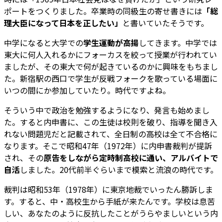
ポートをつくりました。卒業時の同級生の寄せ書きには
「総
理大臣になって日本を正したい」
と書いていたそうです。
中学になると大学での
学生運動が高揚
してきます。中学では
東大に何人入れるかにフォーカスを絞って授業が行われてい
ましたが、その東大で何が起きているのかに興味をもちまし
た。新宿駅の西口で学生が反戦フォークを歌っている場面に
いつの間にか参加していたり。時代ですよね。
そういう中で政治を勉強するようになり、発言も始めまし
た。すると内申書に、この生徒は校則を破り、指導を聞き入
れない問題児だと記載されて、全日制の高校は全て不合格に
なります。そこで昭和47年（1972年）に内申書裁判が提訴
され、その
原告をしながら定時制高校に通い、アルバイトで
自活
しました。20代前半ぐらいまで模索と流浪の時代です。
裁判は昭和53年（1978年）に東京地裁でいったん勝訴しま
す。すると、中・高校生から手紙が来たんです。学校は息苦
しい、あなたのように反抗したことがうらやましいという内