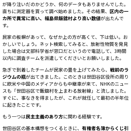
が降り注いだのかどうか、何のデータもありませんでした。
直ちに測定器を買って調べ始めました。その結果、
区内の一
カ所で異常に高い、福島県飯舘村より高い数値
が出たんで
す。
民家の板塀があって、なぜか上の方が高くて、下は低い。お
かしいでしょう。ネット検索してみると、放射性物質を発見
した場合は文部科学省が窓口だというので電話して、3時間
以内に調査チームを派遣してくださいとお願いしました。
急ぎで到着したチームが民家の畳を上げてみたら、
戦前のラ
ジウムの瓶
が出てきました。このときは世田谷区役所の周り
に欧米や中国のメディアからも中継車が来て、NHKのニュー
スも「世田谷区で飯舘村を上まわる放射線」と流しました。
すぐに、事なきを得ましたが、これが就任して最初の半年位
に起きたことです。
もう一つは
民主主義のあり方
に関わる経験です。
世田谷区の基本構想をつくるときに、
有権者名簿からくじ引