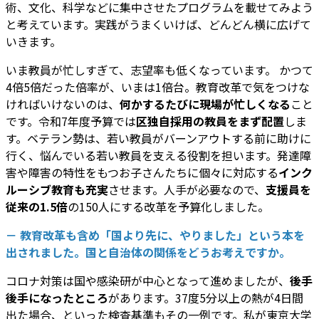
術、文化、科学などに集中させたプログラムを載せてみよう
と考えています。実践がうまくいけば、どんどん横に広げて
いきます。
いま教員が忙しすぎて、志望率も低くなっています。 かつて
4倍5倍だった倍率が、いまは1倍台。教育改革で気をつけな
ければいけないのは、
何かするたびに現場が忙しくなる
こと
です。令和7年度予算では
区独自採用の教員をまず配置
しま
す。ベテラン勢は、若い教員がバーンアウトする前に助けに
行く、悩んでいる若い教員を支える役割を担います。発達障
害や障害の特性をもつお子さんたちに個々に対応する
インク
ルーシブ教育も充実
させます。人手が必要なので、
支援員を
従来の1.5倍
の150人にする改革を予算化しました。
－ 教育改革も含め「国より先に、やりました」という本を
出されました。国と自治体の関係をどうお考えですか。
コロナ対策は国や感染研が中心となって進めましたが、
後手
後手になったところ
があります。37度5分以上の熱が4日間
出た場合、といった検査基準もその一例です。私が東京大学