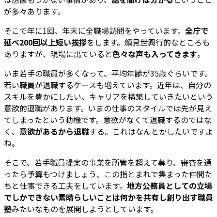
が多々あります。
そこで年に1回、年末に全職場訪問をやっています。
全庁で
延べ200回以上短い挨拶
をします。顔見世興行的なところも
ありますが、現場に出ていると
色々な声も入ってきます
。
いま若手の職員が多くなって、平均年齢が35歳ぐらいです。
若い職員が退職するケースも増えています。近年は、自分の
スキルを豊かにしたい、キャリアを構築していきたいという
意欲的退職があります。いまの仕事のスタイルでは先が見え
てしまったという動機です。意欲がなくて退職するのではな
く、
意欲があるから退職
する。これはなんとかしたいですよ
ね。
そこで、若手職員提案の事業を所管を超えて募り、審査を通
ったら予算もつけましょう、この指とまれで集まった仲間た
ちと仕事できる工夫をしています。
地方公務員としての立場
でしかできない素晴らしいことは何かを共有し創り出す職員
塾
みたいなものを展開しようとしています。