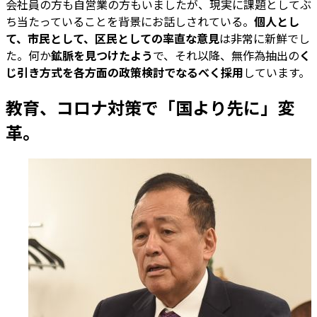
会社員の方も自営業の方もいましたが、現実に課題としてぶ
ち当たっていることを背景にお話しされている。
個人とし
て、市民として、区民としての率直な意見
は非常に新鮮でし
た。何か
鉱脈を見つけたよう
で、それ以降、無作為抽出の
く
じ引き方式を各方面の政策検討でなるべく採用
しています。
教育、コロナ対策で「国より先に」変
革。