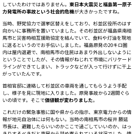
していたわけではありません。
東日本大震災と福島第一原子
力発電所の事故という社会的危機
が大きかったですね。
当時、野党協力で選挙区替えをしており、杉並区役所のはす
向かいに事務所を置いていました。その杉並区が福島県南相
馬市と災害時相互援助協定を結んでいて、食料や灯油を現地
に送るというのでお手伝いしました。福島原発の20キロ圏
内は屋内退避で、南相馬市の住民はあまり外出しないように
ということでしたが、その情報がねじれて市境にバリケード
ラインができてしまい、トラックなどが入って行けずに干上
がっていたんです。
首相官邸に連絡して杉並区の車両を通してもらうよう手配
し、様子を見に現地に入りました。原発事故から2週間ぐら
いの頃です。そこで
価値観が変わりました
。
これだけの緊急事態に国や県からの指示、東京電力からの情
報が地元自治体には何もない。当時の南相馬市の桜井 勝延
市長は、避難したらいいのかここで過ごしていいのか、はっ
きりするべきだと市民から詰め寄られている状況でした。情