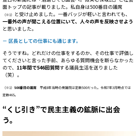
面トップの記事が載りました。私自身は500番目の議席
と受け止めました。一番バッジが軽いと言われても、
（※1）
一番外の声が聞こえる位置にいて、人々の声を反映させよう
と思いました。
－ 区長としての仕事にも通じます。
そうですね。どれだけの仕事をするのか、その仕事で評価し
てくださいと言った手前、あらゆる質問機会を断らなかった
ので、
11年間で546回質問
する議員生活を送りました
（笑）。
（※1）
500番目の議席
平成8年当時の衆議院は定数500だった。令和7年3月時点では
定数465。
“くじ引き”で民主主義の鉱脈に出会
う。