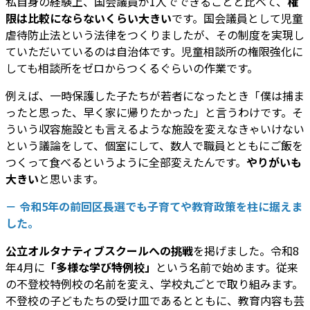
私自身の経験上、国会議員が1人でできることと比べて、
権
限は比較にならないくらい大きい
です。国会議員として児童
虐待防止法という法律をつくりましたが、その制度を実現し
ていただいているのは自治体です。児童相談所の権限強化に
しても相談所をゼロからつくるぐらいの作業です。
例えば、一時保護した子たちが若者になったとき「僕は捕ま
ったと思った、早く家に帰りたかった」と言うわけです。そ
ういう収容施設とも言えるような施設を変えなきゃいけない
という議論をして、個室にして、数人で職員とともにご飯を
つくって食べるというように全部変えたんです。
やりがいも
大きい
と思います。
－ 令和5年の前回区長選でも子育てや教育政策を柱に据えま
した。
公立オルタナティブスクールへの挑戦
を掲げました。令和8
年4月に
「多様な学び特例校」
という名前で始めます。従来
の不登校特例校の名前を変え、学校丸ごとで取り組みます。
不登校の子どもたちの受け皿であるとともに、教育内容も芸