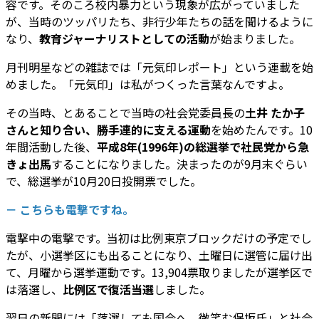
容です。そのころ校内暴力という現象が広がっていました
が、当時のツッパリたち、非行少年たちの話を聞けるように
なり、
教育ジャーナリストとしての活動
が始まりました。
月刊明星などの雑誌では「元気印レポート」という連載を始
めました。「元気印」は私がつくった言葉なんですよ。
その当時、とあることで当時の社会党委員長の
土井 たか子
さんと知り合い、勝手連的に支える運動
を始めたんです。10
年間活動した後、
平成8年(1996年)の総選挙で社民党から急
きょ出馬
することになりました。決まったのが9月末ぐらい
で、総選挙が10月20日投開票でした。
－ こちらも電撃ですね。
電撃中の電撃です。当初は比例東京ブロックだけの予定でし
たが、小選挙区にも出ることになり、土曜日に選管に届け出
て、月曜から選挙運動です。13,904票取りましたが選挙区で
は落選し、
比例区で復活当選
しました。
翌日の新聞には「落選しても国会へ。微笑む保坂氏」と社会