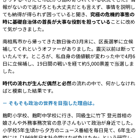
報がないので逃げろとも大丈夫だとも言えず、事情を説明し
ても納得が得られず困っていると聞き、
究極の危機的事態の
時に基礎自治体の首長が大事な役割を担っている
ことに改め
て気がつきました。
南相馬市から帰ってきた数日後の3月末に、区長選挙に立候
補してくれというオファーがありました。震災以前は断って
いたんです。ところが、私自身の価値観が変わった中で4月6
日に立候補し、19日間の戦いを経て約5,000票差で当選しま
した。
時代の流れが生んだ偶然と必然
の流れの中で、何かしなけれ
ばと模索した結果です。
－ そもそも政治の世界を目指した理由は。
麹町小学校、麹町中学校に行き、同級生に竹下 登元首相の
娘さんや外務事務次官の息子さんもいて政治が身近でした。
小学校5年生頃から夕方のニュース番組を毎日見て、6年生の
時には「1969年日本社会党はなぜ負けたか」という研究レ