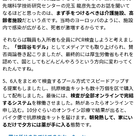
先端科学技術研究センターの児玉 龍彦先生のお話を聞いて
なるほどと思ったのは、
まず手をつけるべきは介護施設、高
齢者施設
だという点です。当時のヨーロッパのように、施設
内で感染が広がると、死者が激増するからです。
それならば職員も入所者も全員にPCR検査しようと考えまし
た。
「世田谷モデル」
としてメディアでも取り上げられ、賛
否両論巻き起こりましたが、最終的には厚生労働省もそれを
認めて、国としてもどんどんやろうという方向に変わってく
れたんですね。
5、6人をまとめて検査するプール方式でスピードアップす
る提案もしましたし、抗原検査キットも数十万個を区で購入
して配布しました。最後には、
検査が全部オンラインで完結
するシステム
を稼働させました。熱があったらオンラインで
申し込む。10分ぐらいのオンライン診療で結果が出ると、
バイク便で抗原検査キットを届けます。
朝発熱して、家にい
るだけで夕方には薬が手に入る
態勢です。