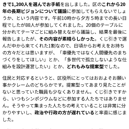
きで1,200人を選んでお手紙
を出しました。区の
これから20
年の長期ビジョンについて議論
に参加してもらえないでしょ
うか、という内容です。午前10時から夕方５時までの長い日
程でしたが88人が参加してくれました。20個のテーブルに
分かれてテーマごとに組み替えながら議論し、結果を最後に
報告しましたが、
その内容が素晴らしかった
。くじ引きで選
んだ中から来てくれた1割なので、日頃からお考えをお持ち
の方々だとは思いますが、「車優先ではなく人間優先のまち
づくりをしてほしい」とか、「多世代で孤立しないような仕
組みを設計運営したい」とか、
どれもみな提案型
でした。
住民と対応するというと、区役所にとってはおおよそお願い
事かクレームのどちらかです。提案型ってあまり見たことが
ないと思っていた職員も少なくありません。くじ引きですか
ら、いつもシンポジウムなどに参加する人たちではありませ
ん。そうやって集まった人たちの考えていることは非常に分
かりやすいし、
政治や行政の方が遅れている
と率直に感じま
した。