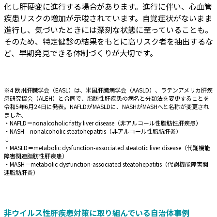
化し肝硬変に進行する場合があります。進行に伴い、心血管
疾患リスクの増加が示唆されています。自覚症状がないまま
進行し、気づいたときには深刻な状態に至っていることも。
そのため、特定健診の結果をもとに高リスク者を抽出するな
ど、早期発見できる体制づくりが大切です。
※4 欧州肝臓学会（EASL）は、米国肝臓病学会（AASLD）、ラテンアメリカ肝疾
患研究協会（ALEH）と合同で、脂肪性肝疾患の病名と分類法を変更することを
令和5年6月24日に発表。NAFLDがMASLDに、NASHがMASHへと名称が変更され
ました。
・NAFLD＝nonalcoholic fatty liver disease（非アルコール性脂肪性肝疾患）
・NASH＝nonalcoholic steatohepatitis（非アルコール性脂肪肝炎）
↓
・MASLD＝metabolic dysfunction-associated steatotic liver disease（代謝機能
障害関連脂肪性肝疾患）
・MASH＝metabolic dysfunction-associated steatohepatitis（代謝機能障害関
連脂肪肝炎）
非ウイルス性肝疾患対策に取り組んでいる自治体事例