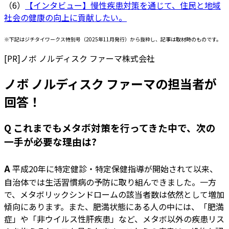
（6）
【インタビュー】慢性疾患対策を通じて、住民と地域
社会の健康の向上に貢献したい。
※下記はジチタイワークス特別号（2025年11月発行）から抜粋し、記事は取材時のものです。
[PR]
ノボ ノルディスク ファーマ株式会社
ノボ ノルディスク ファーマの担当者が
回答！
Q これまでもメタボ対策を行ってきた中で、次の
一手が必要な理由は?
A
平成20年に特定健診・特定保健指導が開始されて以来、
自治体では生活習慣病の予防に取り組んできました。一方
で、メタボリックシンドロームの該当者数は依然として増加
傾向にあります。また、肥満状態にある人の中には、「肥満
症」や「非ウイルス性肝疾患」など、メタボ以外の疾患リス