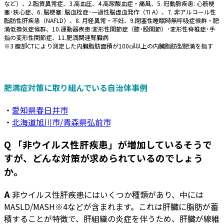
など）、2.脂質異常症、3.高血圧、4.高尿酸血症・痛風、5. 冠動脈疾患: 心筋梗
塞･狭心症、6. 脳梗塞: 脳血栓症･一過性脳虚血発作（TI A）、7. 非アルコール性
脂肪性肝疾患（NAFLD）、8. 月経異常・不妊、9.閉塞性睡眠時無呼吸症候群・肥
満低換気症候群、10.運動器疾患:変形性関節症（膝･股関節）･変形性脊椎症･手
指の変形性関節症、11.肥満関連腎臓病
※3 腹部CTにより測定した内臓脂肪面積が100㎠以上の内臓脂肪型肥満を指す
肥満症対策に取り組んでいる自治体事例
・
愛知県春日井市
・
北海道旭川市/青森県弘前市
Q 「非ウイルス性肝疾患」が増加しているそうで
すが、どんな対策が求められているのでしょう
か。
A
非ウイルス性肝疾患にはいくつか種類があり、中には
MASLD/MASH
※4
などが含まれます。これは肝臓に脂肪が蓄
積することが特徴で、肝組織の炎症を伴うため、肝臓が線維