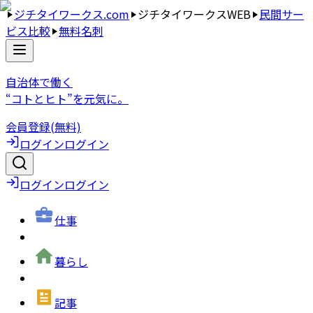
ジチタイワークス.com
ジチタイワークスWEB
民間サー
ビス比較
無料名刺
自治体で働く
“コトとヒト”を元気に。
会員登録(無料)
ログイン
ログイン
ログイン
ログイン
仕事
暮らし
記事