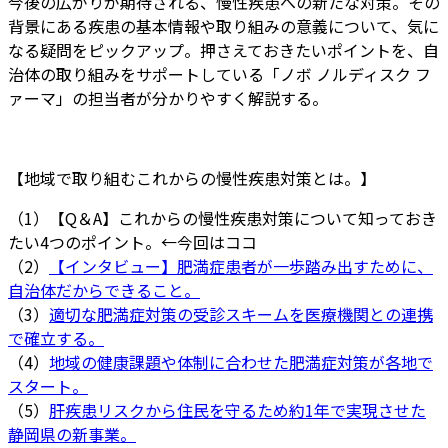
今後の広がりが期待される、慢性疾患への新たな対策。その
背景にある疾患の基本情報や取り組みの意義について、気に
なる疑問をピックアップ。押さえておきたいポイントを、自
治体の取り組みをサポートしている「ノボ ノルディスク フ
ァーマ」の担当者が分かりやすく解説する。
【地域で取り組むこれからの慢性疾患対策とは。】
（1）【Q＆A】これからの慢性疾患対策について知っておき
たい4つのポイント。←今回はココ
（2）
【インタビュー】肥満症患者が一歩踏み出すために、
自治体だからできること。
（3）
適切な肥満症対策の受診スキームを医療機関との連携
で確立する。
（4）
地域の健康課題や体制に合わせた肥満症対策が各地で
スタート。
（5）
肝疾患リスクから住民を守るため約1年で実現させた
静岡県の新事業。