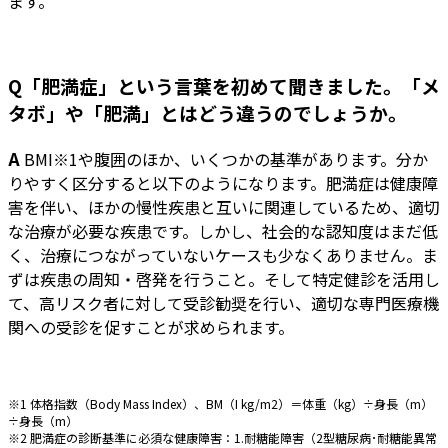
ます。
Q「肥満症」という言葉を初めて聞きました。「メ
タボ」や「肥満」とはどう違うのでしょうか。
A
BMI
※1
や腹囲のほか、いくつかの基準があります。分か
りやすく区分すると以下のようになります。肥満症は健康障
害を伴い、ほかの慢性疾患と互いに関連しているため、適切
な治療が必要な疾患です。しかし、社会的な認知度はまだ低
く、治療につながっていないケースも少なくありません。ま
ずは疾患の周知・啓発を行うこと。そして特定健診を活用し
て、高リスク者に対して受診勧奨を行い、適切な専門医療機
関への受診を促すことが求められます。
※1 体格指数（Body Mass Index）、BM（I kg/m2）＝体重（kg）÷身長（m）
÷身長（m）
※2 肥満症の診断基準に必須な健康障害：1.耐糖能障害（2型糖尿病･耐糖能異常