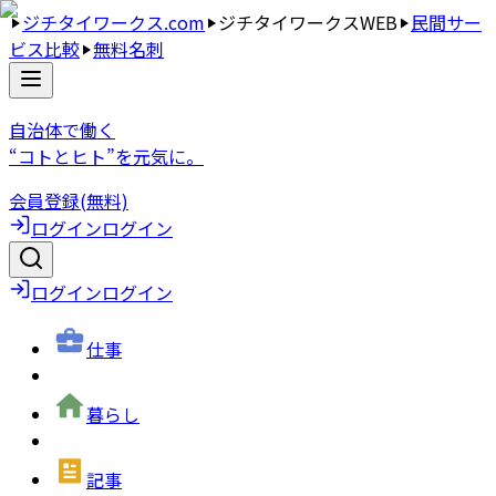
ジチタイワークス.com
ジチタイワークスWEB
民間サー
ビス比較
無料名刺
自治体で働く
“コトとヒト”を元気に。
会員登録(無料)
ログイン
ログイン
ログイン
ログイン
仕事
暮らし
記事