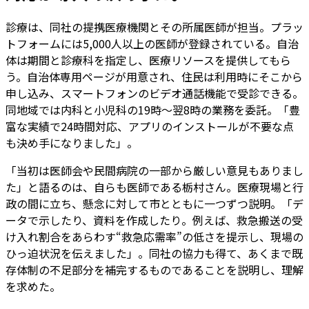
診療は、同社の提携医療機関とその所属医師が担当。プラッ
トフォームには5,000人以上の医師が登録されている。自治
体は期間と診療科を指定し、医療リソースを提供してもら
う。自治体専用ページが用意され、住民は利用時にそこから
申し込み、スマートフォンのビデオ通話機能で受診できる。
同地域では内科と小児科の19時～翌8時の業務を委託。「豊
富な実績で24時間対応、アプリのインストールが不要な点
も決め手になりました」。
「当初は医師会や民間病院の一部から厳しい意見もありまし
た」と語るのは、自らも医師である栃村さん。医療現場と行
政の間に立ち、懸念に対して市とともに一つずつ説明。「デ
ータで示したり、資料を作成したり。例えば、救急搬送の受
け入れ割合をあらわす“救急応需率”の低さを提示し、現場の
ひっ迫状況を伝えました」。同社の協力も得て、あくまで既
存体制の不足部分を補完するものであることを説明し、理解
を求めた。