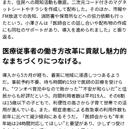
また、住民への周知活動も徹底。二次元コード付きのマグネ
ットシートやチラシを作成して配布した。そのほか、市報や
FM放送での告知、消防署や保育所などへの協力依頼も行っ
たという。小澤さんは「医師会との話し合いや配布物の作成
にも同社のサポートがあり、導入を進められました」と振り
返る。
医療従事者の働き方改革に貢献し魅力的
なまちづくりにつなげる。
導入から5カ月が経ち、着実に地域に浸透しつつあるよう
だ。事前予約不要、待ち時間約15分で医師の診療を受けら
れ、“ワンオペ育児中なので助かった”“不安が和らいだ”と住
民からも好評だという。月間利用者数は平均19人、その6割
は15歳以下の子どもで、利便性の高さから子育て世帯での活
用が進んでいる。また、軽症患者による救急車の利用件数も
前年に比べて減少傾向にあるそうだ。「医師会からも“年末
年始は24時間対応してほしい”と要望があり、少しずつ受け