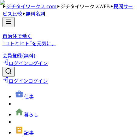
ジチタイワークス.com
ジチタイワークスWEB
民間サー
ビス比較
無料名刺
自治体で働く
“コトとヒト”を元気に。
会員登録(無料)
ログイン
ログイン
ログイン
ログイン
仕事
暮らし
記事