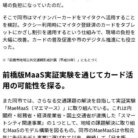
場の負担になっていたのだ。
そこで同市はマイナンバーカードをマイタクへ活用すること
を検討。タクシー利用時にマイタク登録済のカードをタブレ
ットにかざし割引を適用するという仕組みで、現場の負担を
大幅に改善。カードの普及促進や市のデジタル推進にも役立
った。
※「前橋市地域公共交通網形成計画（平成30年）」にもとづく
前橋版MaaS実証実験を通じてカード活
用の可能性を探る。
また同市では、さらなる交通課題の解決を目指して実証実験
「MaeMaaS（マエマース）」に取り組んでいる。これは内
閣府・総務省・経済産業省・国土交通省が連携した「スマー
トシティ関連事業」の１つとして、地域の課題解決に取り組
むMaaSのモデル構築を図るもの。同市のMaeMaaSは令和元
年に先行モデル事業に選ばれて以来、継続して「日本版