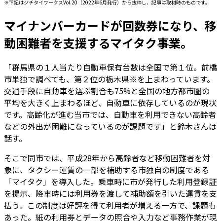
※下記はジチタイワークスVol.20（2022年6月発行）から抜粋し、記事は取材時のものです。
マイナンバーカードが回数券になり、移
動困難者を支援するマイタク事業。
「群馬県の１人当たり自動車保有台数は全国で第１位。前橋
市単独で調べても、第２位の栃木県※を上まわっています。
交通手段に自動車を選ぶ割合も75%と全国の地方都市圏の
平均を大きく上まわるほど、自動車に依存しているのが現状
です。高齢化が進む当市では、自動車を利用できない高齢者
などの外出が困難になっているのが課題です」と鈴木さんは
話す。
そこで同市では、平成28年から高齢者など移動困難者を対
象に、タクシー運賃の一部を補助する市独自の制度である
「マイタク」を導入した。乗車時に市が発行した利用登録証
を提示、降車時には利用券を渡して補助額を引いた運賃を支
払う。この制度は好評を得て利用者が増える一方で、課題も
あった。紙の利用券とデータの照合や入力など事務作業が現