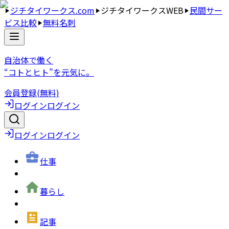
ジチタイワークス.com
ジチタイワークスWEB
民間サー
ビス比較
無料名刺
自治体で働く
“コトとヒト”を元気に。
会員登録(無料)
ログイン
ログイン
ログイン
ログイン
仕事
暮らし
記事