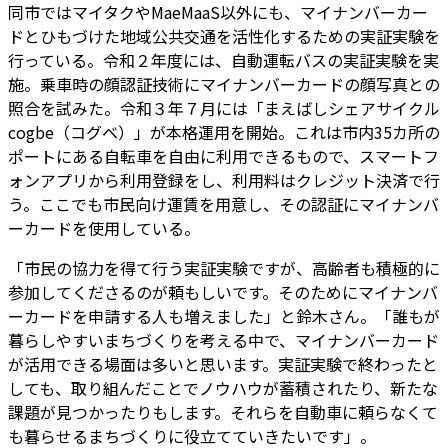
同市ではマイタクやMaeMaaS以外にも、マイナンバーカー
ドとひもづけた地域公共交通を活性化するための実証実験を
行っている。令和２年度には、自動運転バスの実証実験を実
施。乗車時の顔認証技術にマイナンバーカードの顔写真との
照合を試みた。令和３年７月には「まえばしシェアサイクル
cogbe（コグベ）」が本格運用を開始。これは市内35カ所の
ポートにある自転車を自由に利用できるもので、スマートフ
ォンアプリから利用登録をし、利用料はクレジット決済で行
う。ここでも市民向け運賃を用意し、その認証にマイナンバ
ーカードを使用している。
「市民の協力を得て行う実証実験ですが、高齢者も積極的に
参加してくださるのが頼もしいです。そのためにマイナンバ
ーカードを申請する人も増えました」と鈴木さん。「誰もが
暮らしやすいまちづくりを考える中で、マイナンバーカード
が活用できる場面は多いと思います。実証実験で終わったと
しても、取り組んだことでノウハウが蓄積されたり、新たな
課題が見つかったりもします。それらを自動車に頼らなくて
も暮らせるまちづくりに役立てていきたいです」。