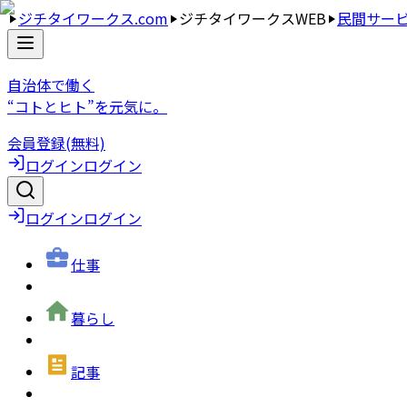
ジチタイワークス.com
ジチタイワークスWEB
民間サー
自治体で働く
“コトとヒト”を元気に。
会員登録(無料)
ログイン
ログイン
ログイン
ログイン
仕事
暮らし
記事