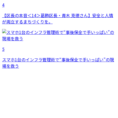
4
【区長の本音＜14＞葛飾区長・青木 克德さん】安全と人情
が両立するまちづくりを。
5
スマホ1台のインフラ管理術で“事後保全で手いっぱい”の現
場を救う