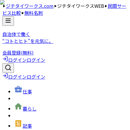
ジチタイワークス.com
ジチタイワークスWEB
民間サー
ビス比較
無料名刺
自治体で働く
“コトとヒト”を元気に。
会員登録(無料)
ログイン
ログイン
ログイン
ログイン
仕事
暮らし
記事