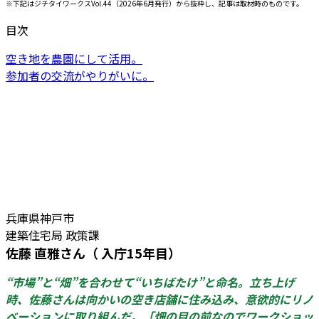
※下記はジチタイワークスVol.44（2026年6月発行）から抜粋し、記事は取材時のものです。
目次
空き地を農園にして活用。
参加者の交流がやりがいに。
兵庫県神戸市
建築住宅局 政策課
佐藤 直雅さん（ 入庁15年目）
“市場”と“畑”を合わせて“いちばたけ”と命名。立ち上げ
時、佐藤さんは向かいの空き店舗に住み込み、意欲的にリノ
ベーションに取り組んだ。「畑の目の前なのでワークショッ