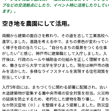
プなどの交流拠点にしたり、イベント時に活用したりしてい
ます」。
空き地を農園にして活用。
両親から建築の面白さを教わり、その道を志して工業高校へ
進学しました。進路を考える中で、まちの景色が変わってい
く様子を目の当たりにし、“自分もまちの風景をつくる仕事
がしたい”と感じ、神戸市に建築職として入庁しました。入
庁後は、行政のルールや補助金の仕組みを正しく理解するた
め、働きながら大学で法学を学びました。現在は神戸市の強
みを活かした、多様なライフスタイルを実現する住宅政策を
担当しています。
入庁5年目には、まちづくりに関わる部署に配属され、古い
木造建築物が密集する灘中央市場の安全対策を担当。火災時
の延焼を防止するため、老朽化した建物を取り壊し、「まち
なか防災空地（※）」を整備するよう提案しました。防災空
地の活用については、行政、商店街の店主、住民で検討。話