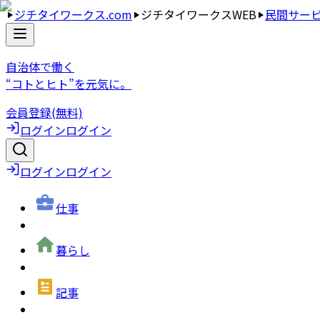
ジチタイワークス.com
ジチタイワークスWEB
民間サー
自治体で働く
“コトとヒト”を元気に。
会員登録(無料)
ログイン
ログイン
ログイン
ログイン
仕事
暮らし
記事