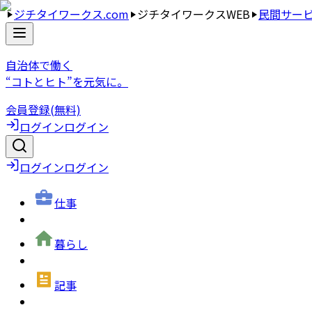
ジチタイワークス.com
ジチタイワークスWEB
民間サー
自治体で働く
“コトとヒト”を元気に。
会員登録(無料)
ログイン
ログイン
ログイン
ログイン
仕事
暮らし
記事