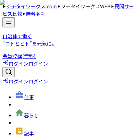
ジチタイワークス.com
ジチタイワークスWEB
民間サー
ビス比較
無料名刺
自治体で働く
“コトとヒト”を元気に。
会員登録(無料)
ログイン
ログイン
ログイン
ログイン
仕事
暮らし
記事