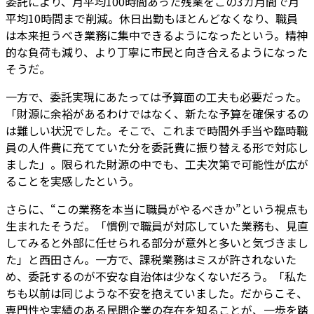
委託により、月平均100時間あった残業をこの3カ月間で月
平均10時間まで削減。休日出勤もほとんどなくなり、職員
は本来担うべき業務に集中できるようになったという。精神
的な負荷も減り、より丁寧に市民と向き合えるようになった
そうだ。
一方で、委託実現にあたっては予算面の工夫も必要だった。
「財源に余裕があるわけではなく、新たな予算を確保するの
は難しい状況でした。そこで、これまで時間外手当や臨時職
員の人件費に充てていた分を委託費に振り替える形で対応し
ました」。限られた財源の中でも、工夫次第で可能性が広が
ることを実感したという。
さらに、“この業務を本当に職員がやるべきか”という視点も
生まれたそうだ。「慣例で職員が対応していた業務も、見直
してみると外部に任せられる部分が意外と多いと気づきまし
た」と西田さん。一方で、課税業務はミスが許されないた
め、委託するのが不安な自治体は少なくないだろう。「私た
ちも以前は同じような不安を抱えていました。だからこそ、
専門性や実績のある民間企業の存在を知ることが、一歩を踏