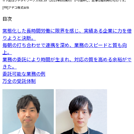
※下記はジチタイワークスVol.39（2025年8月発行）から抜粋し、記事は取材時のものです。
[PR]アデコ株式会社
目次
常態化した長時間労働に限界を感じ、実績ある企業に力を借
りようと決断。
毎朝の打ち合わせで連携を深め、業務のスピードと質も向
上。
業務の委託により時間が生まれ、対応の質を高める余裕がで
きた。
委託可能な業務の例
万全の受託体制