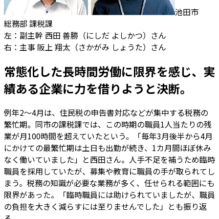
池田市
総務部 課税課
左：副主幹 西田 善勝（にしだ よしかつ）さん
右：主事 阪上 翔太（さかがみ しょうた）さん
常態化した長時間労働に限界を感じ、実
績ある企業に力を借りようと決断。
例年2～4月は、住民税の申告書対応などが集中する税務の
繁忙期。同市の課税課では、この時期の職員1人当たりの残
業が月100時間を超えていたという。「毎年3月後半から4月
にかけての最繁忙期は土日も出勤が続き、1カ月間ほぼ休み
なく働いていました」と西田さん。人手不足を補うため臨時
職員を採用していたが、募集や教育に職員の手が取られてし
まう。税務の知識が必要な業務が多く、任せられる範囲にも
限界があった。「臨時職員には助けられていましたが、職員
の負担を大きく減らすには至りませんでした」とも振り返
る。