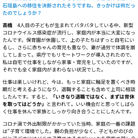
石垣島への移住を決断されたそうですね。きっかけは何だっ
たのでしょうか？
高橋
4人目の子どもが生まれてバタバタしている中、新型
コロナウイルス感染症が流行し、家庭内が本当に大変になっ
たんです。保育園が休園して、上の子たちはずっと自宅にい
るし、さらに赤ちゃんの育児も重なり、妻が過労で体調を崩
してしまって。県庁でもリモートワークが導入されたので、
私は自宅で仕事をしながら家事・育児をしていたのですが、
それでも全く家庭内がまわらない状況でした。
仕事は楽しいけれど、今は、もっと家庭に軸足を置くべき時
期だと考えるようになり、退職することも含めて上司に相談
したんです。すると、
「いきなり退職ではなく、まずは育休
を取ってはどうか」
と言われて。いい機会だと思ってしばら
く仕事を休んで家族としっかり向き合うことにしたんです。
コロナ渦で外出制限がかかっていた当時、家庭の一番の課題
は“子育て環境でした。親の負担が少なく、子どもがのびの