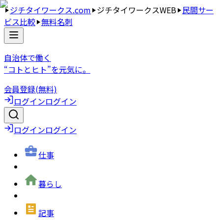
ジチタイワークス.com
ジチタイワークスWEB
民間サー
ビス比較
無料名刺
自治体で働く
“コトとヒト”を元気に。
会員登録(無料)
ログイン
ログイン
ログイン
ログイン
仕事
暮らし
記事