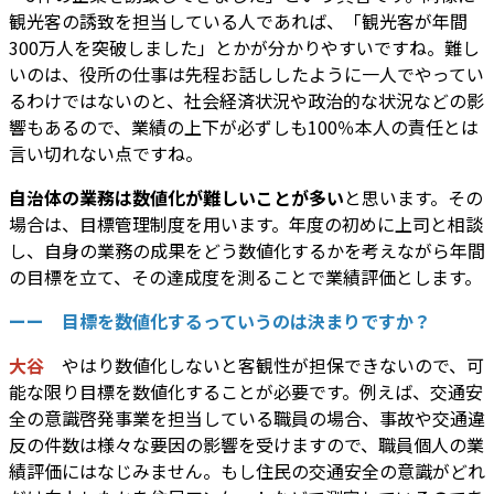
観光客の誘致を担当している人であれば、「観光客が年間
300万人を突破しました」とかが分かりやすいですね。難し
いのは、役所の仕事は先程お話ししたように一人でやってい
るわけではないのと、社会経済状況や政治的な状況などの影
響もあるので、業績の上下が必ずしも100％本人の責任とは
言い切れない点ですね。
自治体の業務は数値化が難しいことが多い
と思います。その
場合は、目標管理制度を用います。年度の初めに上司と相談
し、自身の業務の成果をどう数値化するかを考えながら年間
の目標を立て、その達成度を測ることで業績評価とします。
ーー 目標を数値化するっていうのは決まりですか？
大谷
やはり数値化しないと客観性が担保できないので、可
能な限り目標を数値化することが必要です。例えば、交通安
全の意識啓発事業を担当している職員の場合、事故や交通違
反の件数は様々な要因の影響を受けますので、職員個人の業
績評価にはなじみません。もし住民の交通安全の意識がどれ