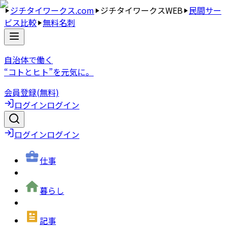
ジチタイワークス.com
ジチタイワークスWEB
民間サー
ビス比較
無料名刺
自治体で働く
“コトとヒト”を元気に。
会員登録(無料)
ログイン
ログイン
ログイン
ログイン
仕事
暮らし
記事