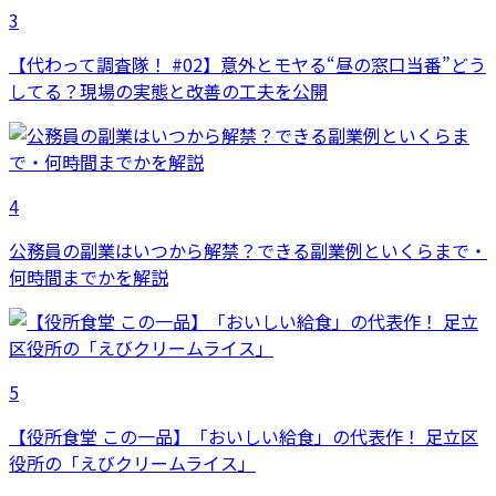
3
【代わって調査隊！ #02】意外とモヤる“昼の窓口当番”どう
してる？現場の実態と改善の工夫を公開
4
公務員の副業はいつから解禁？できる副業例といくらまで・
何時間までかを解説
5
【役所食堂 この一品】「おいしい給食」の代表作！ 足立区
役所の「えびクリームライス」