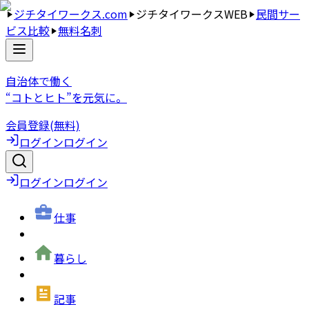
ジチタイワークス.com
ジチタイワークスWEB
民間サー
ビス比較
無料名刺
自治体で働く
“コトとヒト”を元気に。
会員登録(無料)
ログイン
ログイン
ログイン
ログイン
仕事
暮らし
記事