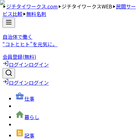
ジチタイワークス.com
ジチタイワークスWEB
民間サー
ビス比較
無料名刺
自治体で働く
“コトとヒト”を元気に。
会員登録(無料)
ログイン
ログイン
ログイン
ログイン
仕事
暮らし
記事