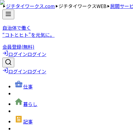
ジチタイワークス.com
ジチタイワークスWEB
民間サー
自治体で働く
“コトとヒト”を元気に。
会員登録(無料)
ログイン
ログイン
ログイン
ログイン
仕事
暮らし
記事