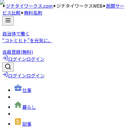
ジチタイワークス.com
ジチタイワークスWEB
民間サー
ビス比較
無料名刺
自治体で働く
“コトとヒト”を元気に。
会員登録(無料)
ログイン
ログイン
ログイン
ログイン
仕事
暮らし
記事