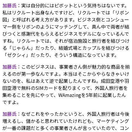
加藤氏
：実は自分的にはピボットという気持ちはないです。
私はリクルート出身なんですけど、リクルートでは「リボン
図」と呼ばれる考え方があります。ビジネス側とコンシュー
マー側をリボンのようにマッチングして、真ん中で両者が結
びつくと感謝代をもらえるビジネスモデルになっているんで
すね。リクルートでは、それが宿泊施設と旅行者を結びつけ
る「じゃらん」だったり、結婚式場とカップルを結びつける
「ゼクシィ」だったり、そういう構造になっています。
加藤氏
：このビジネスは、事業者さん側が魅力的な商品を揃
えるのが第一歩なんですよ。本当はそこからやらなきゃいけ
ないのを、私はあえて逆で起業したんですね。成田空港や羽
田空港で無料のSIMカードを配りまくって、外国人旅行者を
集めることを先にやって、WAmazingを5年前に起業したん
ですよ。
加藤氏
：なぜこれをやったかというと、外国人旅行者は今後
増えるし、儲かると思われていたけれども、マーケティング
が一番の課題だと多くの事業者さんが言っていたので、コン