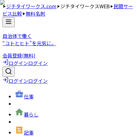
ジチタイワークス.com
ジチタイワークスWEB
民間サー
ビス比較
無料名刺
自治体で働く
“コトとヒト”を元気に。
会員登録(無料)
ログイン
ログイン
ログイン
ログイン
仕事
暮らし
記事