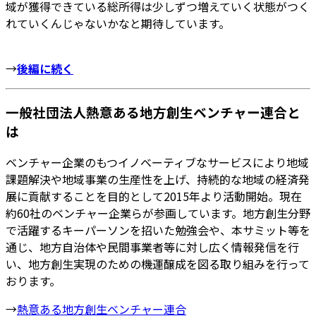
域が獲得できている総所得は少しずつ増えていく状態がつく
れていくんじゃないかなと期待しています。
→
後編に続く
⼀般社団法⼈熱意ある地⽅創⽣ベンチャー連合と
は
ベンチャー企業のもつイノベーティブなサービスにより地域
課題解決や地域事業の⽣産性を上げ、持続的な地域の経済発
展に貢献することを⽬的として2015年より活動開始。現在
約60社のベンチャー企業らが参画しています。地⽅創⽣分野
で活躍するキーパーソンを招いた勉強会や、本サミット等を
通じ、地⽅⾃治体や⺠間事業者等に対し広く情報発信を⾏
い、地⽅創⽣実現のための機運醸成を図る取り組みを⾏って
おります。
→
熱意ある地方創生ベンチャー連合