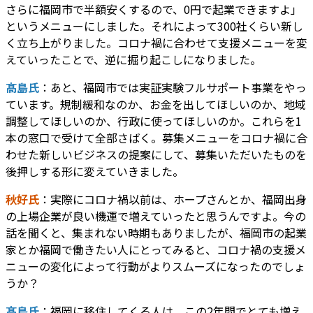
さらに福岡市で半額安くするので、0円で起業できますよ」
というメニューにしました。それによって300社くらい新し
く立ち上がりました。コロナ禍に合わせて支援メニューを変
えていったことで、逆に掘り起こしになりました。
髙島氏
：あと、福岡市では実証実験フルサポート事業をやっ
ています。規制緩和なのか、お金を出してほしいのか、地域
調整してほしいのか、行政に使ってほしいのか。これらを1
本の窓口で受けて全部さばく。募集メニューをコロナ禍に合
わせた新しいビジネスの提案にして、募集いただいたものを
後押しする形に変えていきました。
秋好氏
：実際にコロナ禍以前は、ホープさんとか、福岡出身
の上場企業が良い機運で増えていったと思うんですよ。今の
話を聞くと、集まれない時期もありましたが、福岡市の起業
家とか福岡で働きたい人にとってみると、コロナ禍の支援メ
ニューの変化によって行動がよりスムーズになったのでしょ
うか？
髙島氏
：福岡に移住してくる人は、この2年間でとても増え