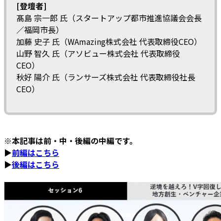
[登壇者]
髙島 宗⼀郎 氏（スタートアップ都市推進協議会会⻑
／福岡市⻑）
加藤 史⼦ 氏（WAmazing株式会社 代表取締役CEO）
⼭野 智久 氏（アソビュー株式会社 代表取締役
CEO）
秋好 陽介 氏（ランサーズ株式会社 代表取締役社⻑
CEO）
※本記事は前・中・後編の中編です。
▶
前編はこちら
▶
後編はこちら