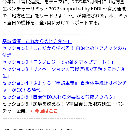
今年は「官民連携」をテーマに、2022年3月6日に『地⽅創
⽣ベンチャーサミット2022 supported by KDDI 〜官⺠連携
で「地⽅創⽣」をリードせよ！〜』が開催された。本サミッ
ト当日の模様を、全7回に分けてレポートする。
-----------------------------------------------
基調講演「これからの地方創生」
セッション1「ここだから学べる！ ⾃治体のドアノックの⽅
法論」
セッション2「テクノロジーで福祉をアップデート！」
セッション3「リノベーション×官⺠連携で実現する地⽅創
⽣」
セッション4「さよなら『申請主義』 ⾃治体⼿続きはベンチ
ャーがDXする時代」
セッション5「⾃治体DX⼈材の必要性と育成ノウハウ」
セッション6「逆境を越えろ！ V字回復した地⽅創⽣・ベン
チャー企業」
←今回はここ
-----------------------------------------------
[提供]一般社団法人 熱意ある地方創生ベンチャー連合