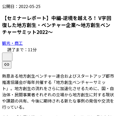
公開日：
2022-05-25
【セミナーレポート】中編-逆境を越えろ！ V字回
復した地⽅創⽣・ベンチャー企業～地方創生ベン
チャーサミット2022～
観光・商工
読了まで：
11
分
熱意ある地方創生ベンチャー連合およびスタートアップ都市
推進協議会が毎年共催する「地方創生ベンチャーサミッ
ト」。地方創生の流れをさらに加速化させるために、国・⾃
治体・⺠間事業者それぞれの⽴場から地⽅創⽣に対する現状
や課題の共有、今後に期待される新たな事例の発信や交流を
行っている。