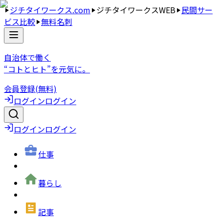
ジチタイワークス.com
ジチタイワークスWEB
民間サー
ビス比較
無料名刺
自治体で働く
“コトとヒト”を元気に。
会員登録(無料)
ログイン
ログイン
ログイン
ログイン
仕事
暮らし
記事