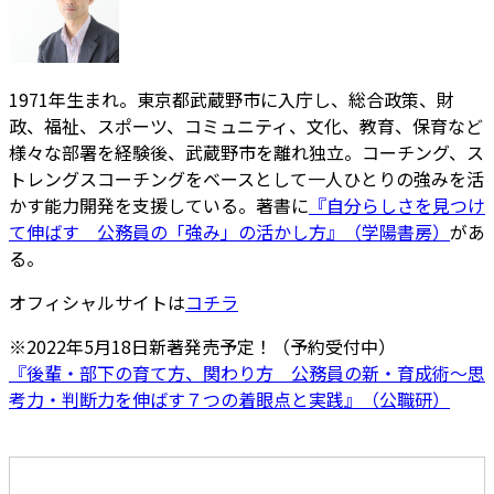
1971年生まれ。東京都武蔵野市に入庁し、総合政策、財
政、福祉、スポーツ、コミュニティ、文化、教育、保育など
様々な部署を経験後、武蔵野市を離れ独立。コーチング、ス
トレングスコーチングをベースとして一人ひとりの強みを活
かす能力開発を支援している。著書に
『自分らしさを見つけ
て伸ばす 公務員の「強み」の活かし方』（学陽書房）
があ
る。
オフィシャルサイトは
コチラ
※2022年5月18日新著発売予定！（予約受付中）
『後輩・部下の育て方、関わり方 公務員の新・育成術～思
考力・判断力を伸ばす７つの着眼点と実践』（公職研）