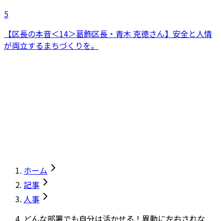
5
【区長の本音＜14＞葛飾区長・青木 克德さん】安全と人情
が両立するまちづくりを。
ホーム
記事
人事
どんな部署でも自分は活かせる！異動に左右されな