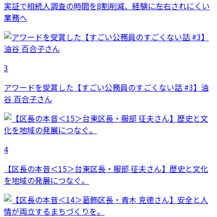
実証で相続人調査の時間を8割削減、経験に左右されにくい
業務へ
3
アワードを受賞した【すごい公務員のすごくない話 #3】油
谷 百合子さん
4
【区長の本音＜15＞台東区長・服部 征夫さん】歴史と文化
を地域の発展につなぐ。