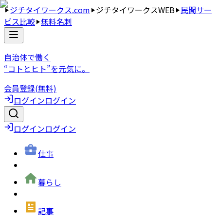
ジチタイワークス.com
ジチタイワークスWEB
民間サー
ビス比較
無料名刺
自治体で働く
“コトとヒト”を元気に。
会員登録(無料)
ログイン
ログイン
ログイン
ログイン
仕事
暮らし
記事