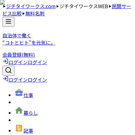
ジチタイワークス.com
ジチタイワークスWEB
民間サー
ビス比較
無料名刺
自治体で働く
“コトとヒト”を元気に。
会員登録(無料)
ログイン
ログイン
ログイン
ログイン
仕事
暮らし
記事