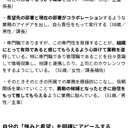
係長）
・
希望先の部署と現在の部署がコラボレーション
するような
業務のアイデアを出し、自ら責任をもって実行する（38歳／
男性／課長）
・専門職でありますが、この専門性を発揮することが、
組織
にとって有効であると感じてもらえるよう心掛けて業務を遂
行
している。特に専門職であり管理職であることを日々意識
して情報収集し、他課と連携したり、上司とのホウレンソウ
をするようにしている。（51歳／女性／課長補佐）
・そのときそのときの所属での業務を積極的にこなし、信頼
関係を築いていくことで、
異動の候補となったときに自信を
もって推してもらえる
ように業務に励んでいる。（31歳／男
性／主事）
自分の「強みと希望」を明確にアピールする