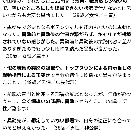
が山積み。それから毎日22時まで残業。
職員数も少ないの
で、空いたところにしか復帰できない状況で仕方ない
とは思
いながらも大変な異動でした。（39歳／女性／主事）
・異動先で必要となるポテンシャルも能力もないのに異動と
なった。
異動前と異動後の仕事が繋がらず、キャリアが構築
されていない感じがした
。異動前と異動後の業務内容に差が
ありすぎたのでもう少し段階を踏んだ異動が良かった。
（30歳／女性／主事）
・
他の職員の突然の退職や、トップダウンによる内示当日の
異動指示による玉突き
で自分の適性に関係なく異動が決まっ
たこと。（49歳／男性／課長代理）
・前職の専門と関連する部署の配属となったが、年数が経つ
うちに、
全く畑違いの部署に異動
させられた。（54歳／男
性／副参事）
・異動先が、
想定していない部署
で、自身の適正にも合って
いると思えなかった。（36歳／男性／非公開）