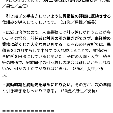
／男性／主任）
・引き継ぎを手抜きしないように
異動後の評価に反映させる
仕組み
を導入してほしいです。（51歳／男性／係長）
・広域自治体なので、人事異動には引っ越しが伴うことが多
い。その場合、前
任者と対面の引き継ぎができず、未経験の
業務に就くとき大変な思いをする
。ある市の区役所では、異
動者を1カ月ずらして半分ずつ入れ替えることで、業務の引
き継ぎを円滑にしていると聞いた。子供の入園・入学手続き
等の関係で、家族同伴の引っ越しの場合は難しいかもしれな
いが、何かの手立てがあればと思う。（39歳／女性／係
長）
・
異動時期と異動先を早めに知りたい
。その方が、次の準備
と引き継ぎをしっかりできる。（30歳／男性／次長）
＝＝＝＝＝＝＝＝＝＝＝＝＝