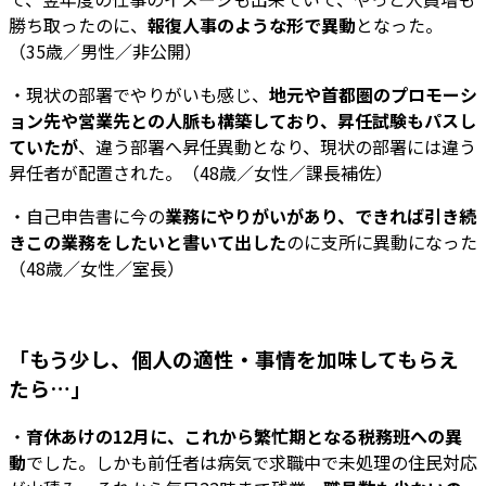
勝ち取ったのに、
報復人事のような形で異動
となった。
（35歳／男性／非公開）
・現状の部署でやりがいも感じ、
地元や首都圏のプロモーシ
ョン先や営業先との人脈も構築しており、昇任試験もパスし
ていたが
、違う部署へ昇任異動となり、現状の部署には違う
昇任者が配置された。（48歳／女性／課長補佐）
・自己申告書に今の
業務にやりがいがあり、できれば引き続
きこの業務をしたいと書いて出した
のに支所に異動になった
（48歳／女性／室長）
「もう少し、個人の適性・事情を加味してもらえ
たら…」
・
育休あけの12月に、これから繁忙期となる税務班への異
動
でした。しかも前任者は病気で求職中で未処理の住民対応