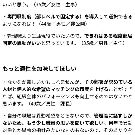
いいと思う。（35歳／女性／主事）
・
専門職制度（部レベルで固定する）を導入
して選択できる
ようになれば！（44歳／男性／非公開）
・管理職より生涯現役でいたいので、
できればある程度部局
固定の異動がいい
と思っています。（35歳／男性／主任）
もっと適性を加味してほしい
・なかなか難しいかもしれませんが、その
部署が求めている
人材と個人的な希望のマッチングの精度を上げる
ことができ
れば、組織全体のパフォーマンスも向上するのではないかと
思います。（49歳／男性／課長）
・自分の職場は異動希望をとらないので、
管理職に話すしか
ないため、もう少し職員の思いを聞いて欲しい
。何年で異動
対象とか異動の指針みたいなものもないので、そのあたりを