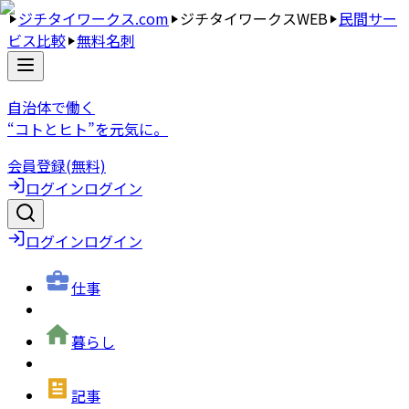
ジチタイワークス.com
ジチタイワークスWEB
民間サー
ビス比較
無料名刺
自治体で働く
“コトとヒト”を元気に。
会員登録(無料)
ログイン
ログイン
ログイン
ログイン
仕事
暮らし
記事