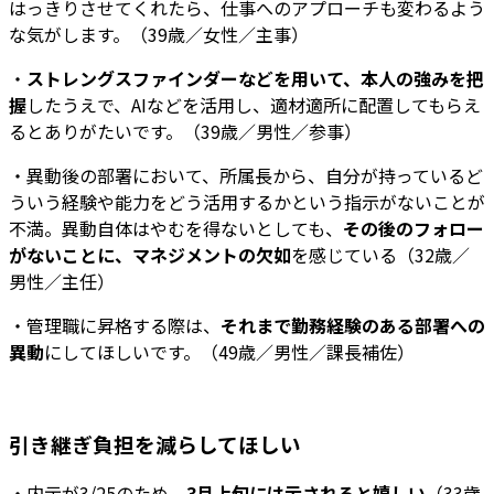
はっきりさせてくれたら、仕事へのアプローチも変わるよう
な気がします。（39歳／女性／主事）
・
ストレングスファインダーなどを用いて、本人の強みを把
握
したうえで、AIなどを活用し、適材適所に配置してもらえ
るとありがたいです。（39歳／男性／参事）
・異動後の部署において、所属長から、自分が持っているど
ういう経験や能力をどう活用するかという指示がないことが
不満。異動自体はやむを得ないとしても、
その後のフォロー
がないことに、マネジメントの欠如
を感じている（32歳／
男性／主任）
・管理職に昇格する際は、
それまで勤務経験のある部署への
異動
にしてほしいです。（49歳／男性／課長補佐）
引き継ぎ負担を減らしてほしい
・内示が3/25のため、
3月上旬には示されると嬉しい
（33歳