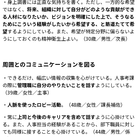
・身上調書には正直な気持ちを書く。ただし、一方的な希望
ではなく、
将来、組織に対して自分がどのような貢献ができ
る人材になりたいか、ビジョンを明確にした上で、そうなる
ためにこういう経験がしたいから希望する、と筋道たてて希
望
するようにしている。また、希望が特定分野に偏らないよ
うにしておくのも精神衛生上よい。（30歳／男性／次長）
周囲とのコミュニケーションを図る
・できるだけ、幅広い情報の収集を心がけている。人事考課
の際に
管理職に自分のやりたいことを話す
ようにしている。
（39歳／女性／主事）
・
人脈を使ったロビー活動
。（48歳／女性／課長補佐）
・常に
上司と今後のキャリアを含めて話す
ように心掛けてい
る。また、人事担当の経験があることから、部下職員に対し
ても同様に接することを心掛けている。（44歳／男性／係