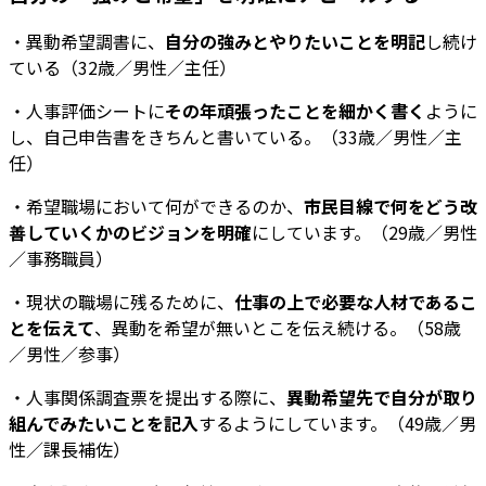
・異動希望調書に、
自分の強みとやりたいことを明記
し続け
ている（32歳／男性／主任）
・人事評価シートに
その年頑張ったことを細かく書く
ように
し、自己申告書をきちんと書いている。（33歳／男性／主
任）
・希望職場において何ができるのか、
市民目線で何をどう改
善していくかのビジョンを明確
にしています。（29歳／男性
／事務職員）
・現状の職場に残るために、
仕事の上で必要な人材であるこ
とを伝えて
、異動を希望が無いとこを伝え続ける。（58歳
／男性／参事）
・人事関係調査票を提出する際に、
異動希望先で自分が取り
組んでみたいことを記入
するようにしています。（49歳／男
性／課長補佐）