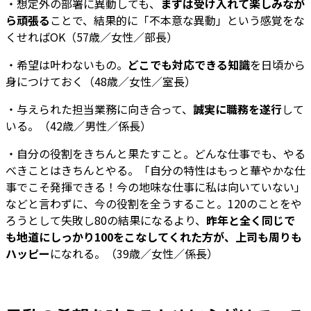
・想定外の部署に異動しても、
まずは受け入れて楽しみなが
ら頑張る
ことで、結果的に「不本意な異動」という感覚をな
くせればOK（57歳／女性／部長）
・希望は叶わないもの。
どこでも対応できる知識
を日頃から
身につけておく（48歳／女性／室長）
・与えられた担当業務に向き合って、
誠実に職務を遂行
して
いる。（42歳／男性／係長）
・自分の役割をきちんと果たすこと。どんな仕事でも、やる
べきことはきちんとやる。「自分の特性はもっと華やかな仕
事でこそ発揮できる！今の地味な仕事に私は向いていない」
などと言わずに、今の役割を全うすること。120のことをや
ろうとして失敗し80の結果になるより、
昨年と全く同じで
も地道にしっかり100をこなしてくれた方が、上司も周りも
ハッピー
になれる。（39歳／女性／係長）