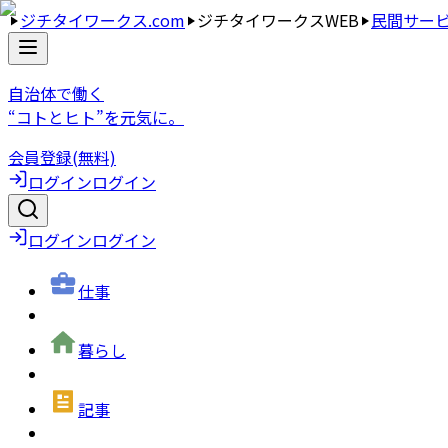
ジチタイワークス.com
ジチタイワークスWEB
民間サー
自治体で働く
“コトとヒト”を元気に。
会員登録(無料)
ログイン
ログイン
ログイン
ログイン
仕事
暮らし
記事