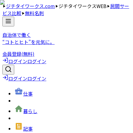
ジチタイワークス.com
ジチタイワークスWEB
民間サー
ビス比較
無料名刺
自治体で働く
“コトとヒト”を元気に。
会員登録(無料)
ログイン
ログイン
ログイン
ログイン
仕事
暮らし
記事