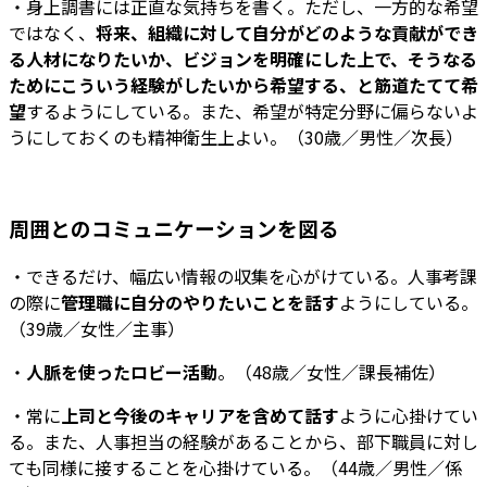
・身上調書には正直な気持ちを書く。ただし、一方的な希望
ではなく、
将来、組織に対して自分がどのような貢献ができ
る人材になりたいか、ビジョンを明確にした上で、そうなる
ためにこういう経験がしたいから希望する、と筋道たてて希
望
するようにしている。また、希望が特定分野に偏らないよ
うにしておくのも精神衛生上よい。（30歳／男性／次長）
周囲とのコミュニケーションを図る
・できるだけ、幅広い情報の収集を心がけている。人事考課
の際に
管理職に自分のやりたいことを話す
ようにしている。
（39歳／女性／主事）
・
人脈を使ったロビー活動
。（48歳／女性／課長補佐）
・常に
上司と今後のキャリアを含めて話す
ように心掛けてい
る。また、人事担当の経験があることから、部下職員に対し
ても同様に接することを心掛けている。（44歳／男性／係