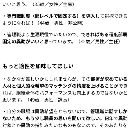
いいと思う。（35歳／女性／主事）
・
専門職制度（部レベルで固定する）を導入
して選択できる
ようになれば！（44歳／男性／非公開）
・管理職より生涯現役でいたいので、
できればある程度部局
固定の異動がいい
と思っています。（35歳／男性／主任）
もっと適性を加味してほしい
・なかなか難しいかもしれませんが、その
部署が求めている
人材と個人的な希望のマッチングの精度を上げる
ことができ
れば、組織全体のパフォーマンスも向上するのではないかと
思います。（49歳／男性／課長）
・自分の職場は異動希望をとらないので、
管理職に話すしか
ないため、もう少し職員の思いを聞いて欲しい
。何年で異動
対象とか異動の指針みたいなものもないので、そのあたりを