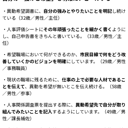
・異動希望調書に、
自分の強みとやりたいことを明記
し続け
ている（32歳／男性／主任）
・人事評価シートに
その年頑張ったことを細かく書く
ように
し、自己申告書をきちんと書いている。（33歳／男性／主
任）
・希望職場において何ができるのか、
市民目線で何をどう改
善していくかのビジョンを明確
にしています。（29歳／男性
／事務職員）
・現状の職場に残るために、
仕事の上で必要な人材であるこ
とを伝えて
、異動を希望が無いとこを伝え続ける。（58歳
／男性／参事）
・人事関係調査票を提出する際に、
異動希望先で自分が取り
組んでみたいことを記入
するようにしています。（49歳／男
性／課長補佐）