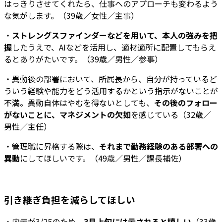
はっきりさせてくれたら、仕事へのアプローチも変わるよう
な気がします。（39歳／女性／主事）
・
ストレングスファインダーなどを用いて、本人の強みを把
握
したうえで、AIなどを活用し、適材適所に配置してもらえ
るとありがたいです。（39歳／男性／参事）
・異動後の部署において、所属長から、自分が持っているど
ういう経験や能力をどう活用するかという指示がないことが
不満。異動自体はやむを得ないとしても、
その後のフォロー
がないことに、マネジメントの欠如
を感じている（32歳／
男性／主任）
・管理職に昇格する際は、
それまで勤務経験のある部署への
異動
にしてほしいです。（49歳／男性／課長補佐）
引き継ぎ負担を減らしてほしい
・内示が3/25のため、
3月上旬には示されると嬉しい
（33歳