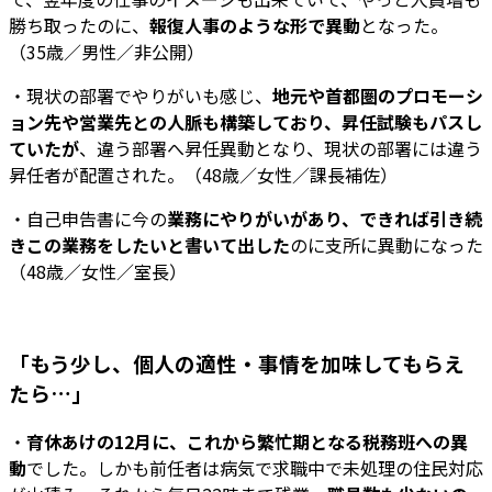
勝ち取ったのに、
報復人事のような形で異動
となった。
（35歳／男性／非公開）
・現状の部署でやりがいも感じ、
地元や首都圏のプロモーシ
ョン先や営業先との人脈も構築しており、昇任試験もパスし
ていたが
、違う部署へ昇任異動となり、現状の部署には違う
昇任者が配置された。（48歳／女性／課長補佐）
・自己申告書に今の
業務にやりがいがあり、できれば引き続
きこの業務をしたいと書いて出した
のに支所に異動になった
（48歳／女性／室長）
「もう少し、個人の適性・事情を加味してもらえ
たら…」
・
育休あけの12月に、これから繁忙期となる税務班への異
動
でした。しかも前任者は病気で求職中で未処理の住民対応