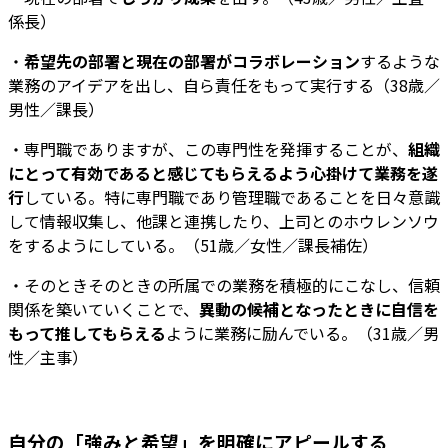
係長）
・
希望先の部署と現在の部署がコラボレーション
するような
業務のアイデアを出し、自ら責任をもって実行する（38歳／
男性／課長）
・専門職でありますが、この専門性を発揮することが、
組織
にとって有効であると感じてもらえるよう心掛けて業務を遂
行
している。特に専門職であり管理職であることを日々意識
して情報収集し、他課と連携したり、上司とのホウレンソウ
をするようにしている。（51歳／女性／課長補佐）
・そのときそのときの所属での業務を積極的にこなし、信頼
関係を築いていくことで、
異動の候補となったときに自信を
もって推してもらえる
ように業務に励んでいる。（31歳／男
性／主事）
自分の「強みと希望」を明確にアピールする