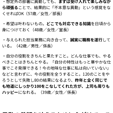
・想定外の部署に異動しても、
まずは受け入れて楽しみなが
ら頑張る
ことで、結果的に「不本意な異動」という感覚をな
くせればOK（57歳／女性／部長）
・希望は叶わないもの。
どこでも対応できる知識
を日頃から
身につけておく（48歳／女性／室長）
・与えられた担当業務に向き合って、
誠実に職務を遂行
して
いる。（42歳／男性／係長）
・自分の役割をきちんと果たすこと。どんな仕事でも、やる
べきことはきちんとやる。「自分の特性はもっと華やかな仕
事でこそ発揮できる！今の地味な仕事に私は向いていない」
などと言わずに、今の役割を全うすること。120のことをや
ろうとして失敗し80の結果になるより、
昨年と全く同じで
も地道にしっかり100をこなしてくれた方が、上司も周りも
ハッピー
になれる。（39歳／女性／係長）