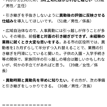
／男性／主任）
・引き継ぎを手抜きしないように
異動後の評価に反映させる
仕組み
を導入してほしいです。（51歳／男性／係長）
・広域自治体なので、人事異動には引っ越しが伴うことが多
い。その場合、前
任者と対面の引き継ぎができず、未経験の
業務に就くとき大変な思いをする
。ある市の区役所では、異
動者を1カ月ずらして半分ずつ入れ替えることで、業務の引
き継ぎを円滑にしていると聞いた。子供の入園・入学手続き
等の関係で、家族同伴の引っ越しの場合は難しいかもしれな
いが、何かの手立てがあればと思う。（39歳／女性／係
長）
・
異動時期と異動先を早めに知りたい
。その方が、次の準備
と引き継ぎをしっかりできる。（30歳／男性／次長）
＝＝＝＝＝＝＝＝＝＝＝＝＝