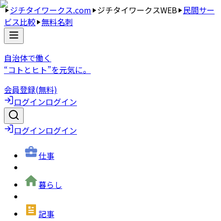
ジチタイワークス.com
ジチタイワークスWEB
民間サー
ビス比較
無料名刺
自治体で働く
“コトとヒト”を元気に。
会員登録(無料)
ログイン
ログイン
ログイン
ログイン
仕事
暮らし
記事