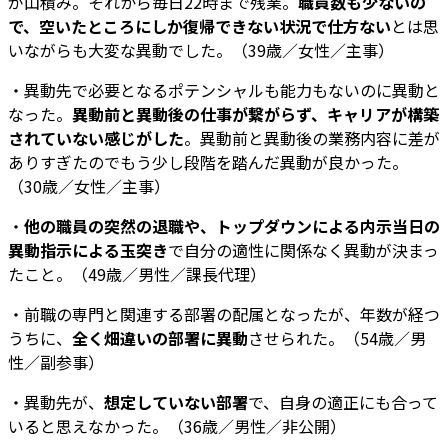
が山積み。それから毎日22時まで残業。
職員数も少ないの
で、空いたところにしか復帰できない状況で仕方ない
とは思
いながらも大変な異動でした。（39歳／女性／主事）
・異動先で必要となるポテンシャルも能力もないのに異動と
なった。
異動前と異動後の仕事が繋がらず、キャリアが構築
されていない感じがした
。異動前と異動後の業務内容に差が
ありすぎたのでもう少し段階を踏んだ異動が良かった。
（30歳／女性／主事）
・
他の職員の突然の退職や、トップダウンによる内示当日の
異動指示による玉突き
で自分の適性に関係なく異動が決まっ
たこと。（49歳／男性／課長代理）
・前職の専門と関連する部署の配属となったが、年数が経つ
うちに、
全く畑違いの部署に異動
させられた。（54歳／男
性／副参事）
・異動先が、
想定していない部署
で、自身の適正にも合って
いると思えなかった。（36歳／男性／非公開）