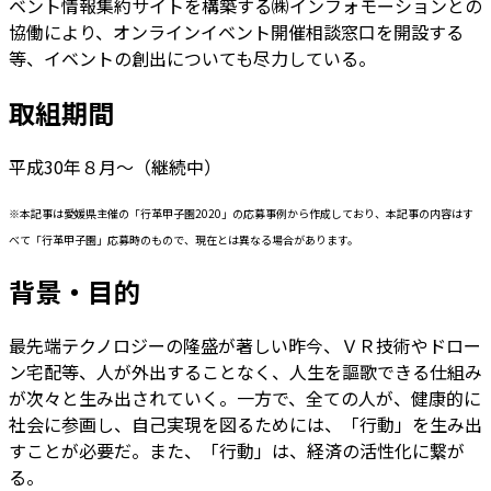
ベント情報集約サイトを構築する㈱インフォモーションとの
協働により、オンラインイベント開催相談窓口を開設する
等、イベントの創出についても尽力している。
取組期間
平成30年８月～（継続中）
※本記事は愛媛県主催の「行革甲子園2020」の応募事例から作成しており、本記事の内容はす
べて「行革甲子園」応募時のもので、現在とは異なる場合があります。
背景・目的
最先端テクノロジーの隆盛が著しい昨今、ＶＲ技術やドロー
ン宅配等、人が外出することなく、人生を謳歌できる仕組み
が次々と生み出されていく。一方で、全ての人が、健康的に
社会に参画し、自己実現を図るためには、「行動」を生み出
すことが必要だ。また、「行動」は、経済の活性化に繋が
る。