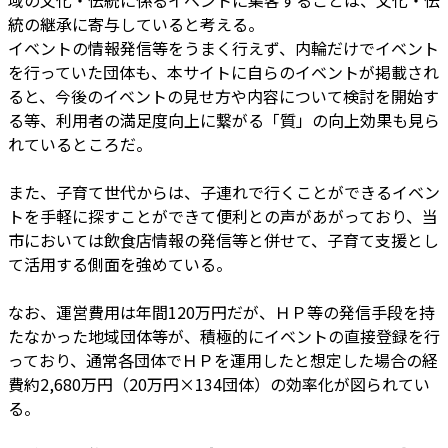
域の文化・伝統に係るイベントに集客することは、文化・伝
統の継承に寄与していると考える。
イベントの情報発信等をうまく行えず、内輪だけでイベント
を行っていた団体も、本サイトに自らのイベントが掲載され
ると、今後のイベントの見せ方や内容について検討を開始す
る等、利用者の満足度向上に繋がる「質」の向上効果も見ら
れているところだ。
また、子育て世代からは、子連れで行くことができるイベン
トを手軽に探すことができて便利との声があがっており、当
市においては飲食店情報の発信等と併せて、子育て支援とし
て活用する側面を強めている。
なお、運営費用は年間120万円だが、ＨＰ等の発信手段を持
たなかった地域団体等が、積極的にイベントの直接登録を行
っており、通常各団体でＨＰを運用したと想定した場合の経
費約2,680万円（20万円×134団体）の効率化が図られてい
る。