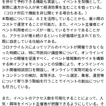
を併せて予約できる機能も実装し、イベントを契機として、
実際に遠方から人が来て経済効果を生むことを狙っている。
（コロナ対応で機能を非公開とする場合もある。）
本取組については、ＡＩを活用していることから、最小限の
コストで運営することが可能だ。また、イベント主催者とイ
ベント利用者のニーズが一致しているサイトであることか
ら、アクセスが増え続けるといった好循環が生まれており、
既に自走している仕組みである。
コロナウイルスによってリアルのイベントが開催できなくな
った時期には、特に市民向け講座等について、オンラインイ
ベントの開催を促進すべく、イベント情報集約サイトを構築
する㈱インフォモーションとの協働により、オンラインイベ
ント開催相談窓口を開設し、オンラインで実現可能なイベン
トコンテンツの検討、実現手法、ツール選定、集客、運営等
について寄り添う取組を行うことでイベントの創出について
も尽力している。
また、イベントのアクセス数を可視化することによって、人
気・興味をイベント主催者が把握できるようにしている。そ