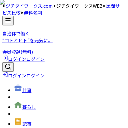
ジチタイワークス.com
ジチタイワークスWEB
民間サー
ビス比較
無料名刺
自治体で働く
“コトとヒト”を元気に。
会員登録(無料)
ログイン
ログイン
ログイン
ログイン
仕事
暮らし
記事