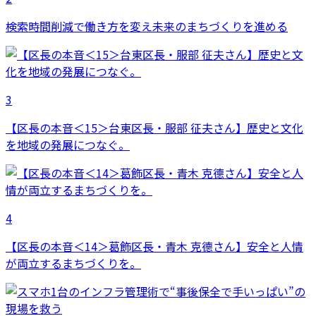
検索時間削減で働き方を変え未来のまちづくりを進める
3
【区長の本音＜15＞台東区長・服部 征夫さん】歴史と文化
を地域の発展につなぐ。
4
【区長の本音＜14＞葛飾区長・青木 克德さん】安全と人情
が両立するまちづくりを。