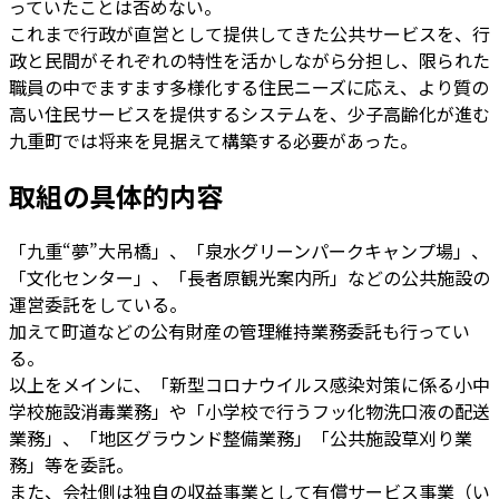
っていたことは否めない。
これまで行政が直営として提供してきた公共サービスを、行
政と民間がそれぞれの特性を活かしながら分担し、限られた
職員の中でますます多様化する住民ニーズに応え、より質の
高い住民サービスを提供するシステムを、少子高齢化が進む
九重町では将来を見据えて構築する必要があった。
取組の具体的内容
「九重“夢”大吊橋」、「泉水グリーンパークキャンプ場」、
「文化センター」、「長者原観光案内所」などの公共施設の
運営委託をしている。
加えて町道などの公有財産の管理維持業務委託も行ってい
る。
以上をメインに、「新型コロナウイルス感染対策に係る小中
学校施設消毒業務」や「小学校で行うフッ化物洗口液の配送
業務」、「地区グラウンド整備業務」「公共施設草刈り業
務」等を委託。
また、会社側は独自の収益事業として有償サービス事業（い