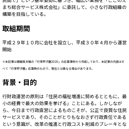
民間で」という基本姿勢に基づき、幅広い業務を「ここのえ
まち総合サービス株式会社」に委託して、小さな行政組織の
構築を目指している。
取組期間
平成２９年１０月に会社を設立し、平成３０年４月から運営
開始
※本記事は愛媛県主催の「行革甲子園2020」の応募事例から作成しており、本記事の内容はす
べて「行革甲子園」応募時のもので、現在とは異なる場合があります。
背景・目的
行財政運営の原則は「住民の福祉増進に努めるとともに、最
小の経費で最大の効果を挙げる」ことにある。しかしなが
ら、今日まで行政直営によるものこそが、公正で良質な住民
サービスであり、そのことがとりもなおさず行政責任である
という意識が、改革の推進と行政コスト削減のブレーキとな