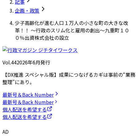
記事
企画・政策
少子高齢化が進む人口１万人の小さな町の大きな改
革！！ ～行政のスリム化と雇用の創出～九重町１０
０％出資株式会社の設立
Vol.44
2026
年
6月発行
【DX推進 スペシャル版】成果につなげるカギは事前の“業務
整理”にあり。
最新号＆Back Number
最新号＆Back Number
個人配送を希望する
個人配送を希望する
AD