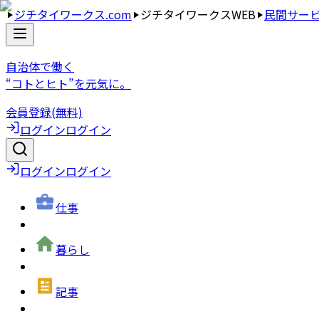
ジチタイワークス.com
ジチタイワークスWEB
民間サー
自治体で働く
“コトとヒト”を元気に。
会員登録(無料)
ログイン
ログイン
ログイン
ログイン
仕事
暮らし
記事