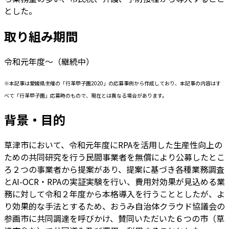
とした。
取り組み期間
令和元年度～（継続中）
※本記事は愛媛県主催の「行革甲子園2020」の応募事例から作成しており、本記事の内容はす
べて「行革甲子園」応募時のもので、現在とは異なる場合があります。
背景・目的
草津市において、令和元年度にRPAを活用した生産性向上の
ための共同研究を行う民間事業者を無償により公募したとこ
ろ２つの事業者から提案があり、提案に基づき各種業務調査
とAI-OCR・RPAの実証実験を行い、費用対効果が見込める業
務に対して令和２年度から本格導入を行うこととしたが、よ
り効果的な手法とするため、おうみ自治体クラウド協議会の
参画市に共同調達を呼びかけ、賛同いただいた６つの市（草