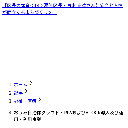
【区長の本音＜14＞葛飾区長・青木 克德さん】安全と人情
が両立するまちづくりを。
ホーム
記事
福祉・医療
おうみ自治体クラウド・RPAおよびAI-OCR導入及び運
用・利用事業