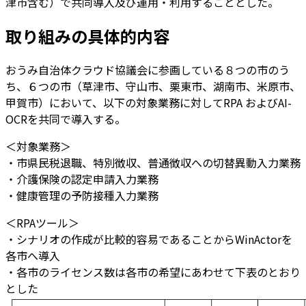
津市含む）で共同導入及び運用・利用することとした。
取り組みの具体的内容
おうみ自治体クラウド協議会に参画している８つの市のう
ち、６つの市（草津市、守山市、栗東市、湖南市、米原市、
甲賀市）において、以下の対象業務に対してRPA およびAI-
OCRを共同で導入する。
＜対象業務＞
・市県民税退職、特別徴収、普通徴収への切替異動入力業務
・介護保険の認定申請入力業務
・健康管理の予防接種入力業務
＜RPAツール＞
・シナリオの作成が比較的容易であることからWinActorを
各市へ導入
・各市のライセンス数は各市の希望にあわせて下表のとおり
とした