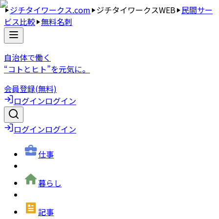
ジチタイワークス.com
ジチタイワークスWEB
民間サー
ビス比較
無料名刺
自治体で働く
“コトとヒト”を元気に。
会員登録(無料)
ログイン
ログイン
ログイン
ログイン
仕事
暮らし
記事