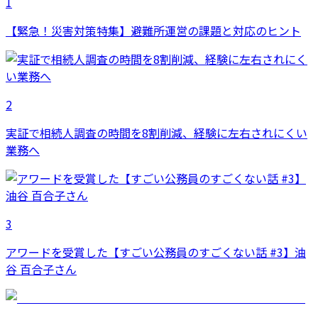
1
【緊急！災害対策特集】避難所運営の課題と対応のヒント
2
実証で相続人調査の時間を8割削減、経験に左右されにくい
業務へ
3
アワードを受賞した【すごい公務員のすごくない話 #3】油
谷 百合子さん