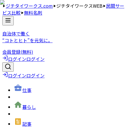
ジチタイワークス.com
ジチタイワークスWEB
民間サー
ビス比較
無料名刺
自治体で働く
“コトとヒト”を元気に。
会員登録(無料)
ログイン
ログイン
ログイン
ログイン
仕事
暮らし
記事