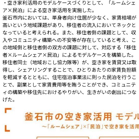
・空き家利活用のモデルケースづくりとして、「ルームシェ
ア×民泊」による空き家活用を実施した。
釜石市内においては、単身者向け住居が少なく、家賃相場が
高いという地域課題があり、移住者の流入においてネックと
なっていると考えられる。また、移住者側の課題として、収
入やコミュニティ構築への不安等が存在していると考え、こ
の地域側と移住者側の双方の課題に対して、対応する「移住
者×ルームシェア×民泊」によるモデルケースを構築した。
移住者同士（地域おこし協力隊等）が、空き家を賃貸又は取
得し、シェアリングすることで、ひとりあたりの家賃負担額
を軽減するとともに、住宅宿泊事業法に則った民泊を行うこ
とで、副業として家賃費用等を賄うことができ、コミュニテ
ィの構築や移住先におけるやりがい、生きがいの創出につな
げた。