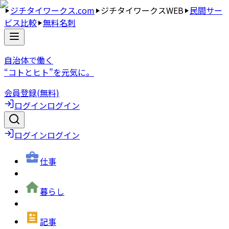
ジチタイワークス.com
ジチタイワークスWEB
民間サー
ビス比較
無料名刺
自治体で働く
“コトとヒト”を元気に。
会員登録(無料)
ログイン
ログイン
ログイン
ログイン
仕事
暮らし
記事