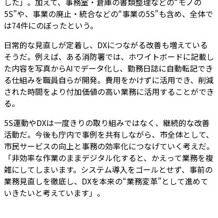
した」。加えて、事務室・倉庫の書類整理などの“モノの
5S”や、事業の廃止・統合などの“事業の5S”も含め、全体で
は74件にのぼったという。
日常的な見直しが定着し、DXにつながる改善も増えている
そうだ。例えば、ある消防署では、ホワイトボードに記載し
た内容を写真からAIでデータ化し、勤務日誌に自動転記でき
る仕組みを職員自らが開発。費用をかけずに活用でき、削減
された時間をより付加価値の高い業務に活用することができ
る。
5S運動やDXは一度きりの取り組みではなく、継続的な改善
活動だ。今後も庁内で事例を共有しながら、市全体として、
市民サービスの向上と事務の効率化につなげていく考えだ。
「非効率な作業のままデジタル化すると、かえって業務を複
雑にしてしまいます。システム導入をゴールとせず、事前の
業務見直しを徹底し、DXを本来の“業務変革”として進めて
いきたいと考えています」。