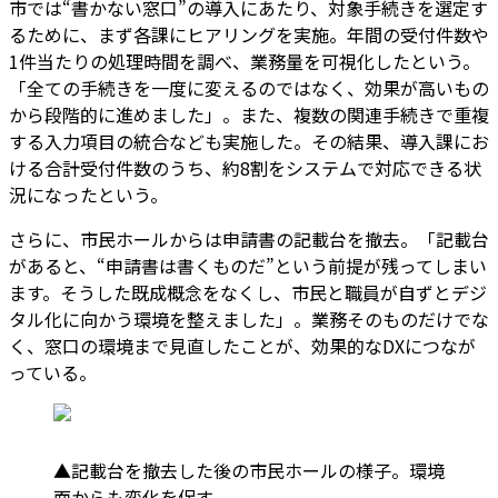
市では“書かない窓口”の導入にあたり、対象手続きを選定す
るために、まず各課にヒアリングを実施。年間の受付件数や
1件当たりの処理時間を調べ、業務量を可視化したという。
「全ての手続きを一度に変えるのではなく、効果が高いもの
から段階的に進めました」。また、複数の関連手続きで重複
する入力項目の統合なども実施した。その結果、導入課にお
ける合計受付件数のうち、約8割をシステムで対応できる状
況になったという。
さらに、市民ホールからは申請書の記載台を撤去。「記載台
があると、“申請書は書くものだ”という前提が残ってしまい
ます。そうした既成概念をなくし、市民と職員が自ずとデジ
タル化に向かう環境を整えました」。業務そのものだけでな
く、窓口の環境まで見直したことが、効果的なDXにつなが
っている。
▲記載台を撤去した後の市民ホールの様子。環境
面からも変化を促す。