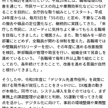
所でも検討を進めたという。平成23年には、職場環境の改
善を通じて、市民サービスの向上や業務効率化などにつなげ
ることを目的に、全庁的な取り組みとしてスタート。平成
24年度からは、毎月5日を「5Sの日」と定め、不要なごみ箱
の撤去や備品の定位置化など、継続的に実践してきた。「来
庁した市民に、スピーディに気持ちよく帰ってもらえる職場
を目指してきました」と増居さん。また、取り組みを一部の
部署にとどめず、全職員が関わる体制を整えた。各職場では
中堅職員が5Sリーダーを担い、その年度に進める改善施策
を検討。幹部職員が管理や助言を行い、組織全体で見直しを
進めているという。「各職場で毎年1件以上取り組むことと
しており、長年続けてきたことで、改善を進める意識が自然
と根付いてきました」。
そうした中、令和3年度に「デジタル先進市役所」を政策に
掲げる現市長が就任したことをきっかけに、DX推進の動き
が本格化。同市では、システム導入を急ぐのではなく、まず
業務上の課題整理が必要だと判断。5S運動で培ってきた視
点を活かし、デジタル化に向けて、事前の環境整備や業務整