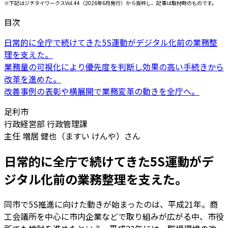
※下記はジチタイワークスVol.44（2026年6月発行）から抜粋し、記事は取材時のものです。
目次
日常的に全庁で続けてきた5S運動がデジタル化前の業務整
理を支えた。
業務量の可視化により優先度を判断し効果の高い手続きから
改革を進めた。
改善事例の表彰や横展開で業務変革の動きを全庁へ。
足利市
行政経営部 行政管理課
主任 増居 健也（ますい けんや）さん
日常的に全庁で続けてきた5S運動がデ
ジタル化前の業務整理を支えた。
同市で5S推進に向けた動きが始まったのは、平成21年。商
工会議所を中心に市内企業などで取り組みが広がる中、市役