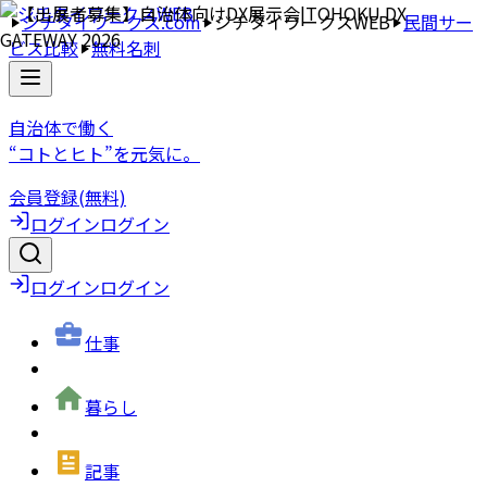
ジチタイワークス.com
ジチタイワークスWEB
民間サー
ビス比較
無料名刺
自治体で働く
“コトとヒト”を元気に。
会員登録(無料)
ログイン
ログイン
ログイン
ログイン
仕事
暮らし
記事