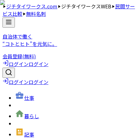
ジチタイワークス.com
ジチタイワークスWEB
民間サー
ビス比較
無料名刺
自治体で働く
“コトとヒト”を元気に。
会員登録(無料)
ログイン
ログイン
ログイン
ログイン
仕事
暮らし
記事