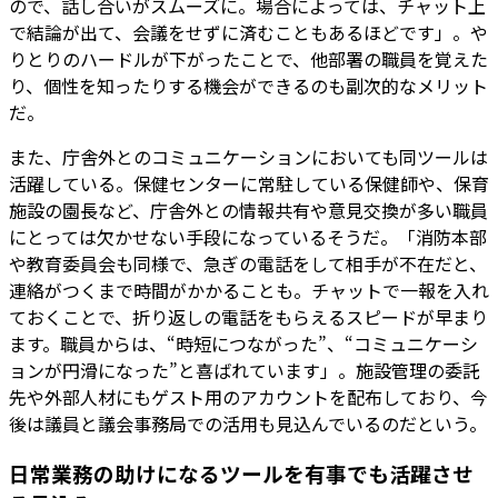
ので、話し合いがスムーズに。場合によっては、チャット上
で結論が出て、会議をせずに済むこともあるほどです」。や
りとりのハードルが下がったことで、他部署の職員を覚えた
り、個性を知ったりする機会ができるのも副次的なメリット
だ。
また、庁舎外とのコミュニケーションにおいても同ツールは
活躍している。保健センターに常駐している保健師や、保育
施設の園長など、庁舎外との情報共有や意見交換が多い職員
にとっては欠かせない手段になっているそうだ。「消防本部
や教育委員会も同様で、急ぎの電話をして相手が不在だと、
連絡がつくまで時間がかかることも。チャットで一報を入れ
ておくことで、折り返しの電話をもらえるスピードが早まり
ます。職員からは、“時短につながった”、“コミュニケーシ
ョンが円滑になった”と喜ばれています」。施設管理の委託
先や外部人材にもゲスト用のアカウントを配布しており、今
後は議員と議会事務局での活用も見込んでいるのだという。
日常業務の助けになるツールを有事でも活躍させ