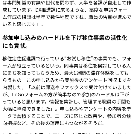
は専門知識の有無や世代を問わず、大半を各課が自走して作
成しています。DX推進課に来るような、高度な申請フォー
ム作成の相談は半年で数件程度ですね。職員の習熟が進んで
いると感じます」。
参加申し込みのハードルを下げ移住事業の活性化
にも貢献。
移住定住促進課で行っている“お試し移住”の事業でも、フォ
ームが役立っているという。同事業は移住を検討している人
にまちを知ってもらうため、最大1週間の滞在体験をしても
らうもの。この申し込みから実施後のアンケート回収までを
内製した。「以前は郵送やファックスで受け付けていました
が、LoGoフォームの方が簡単なので参加のハードルは下が
っていると思います。情報を集計し、管理する職員の手間も
大幅に軽減できました」。申し込みやアンケートの内容をデ
ータで蓄積することで、ニーズに応じた改善や、参加者の傾
向把握など、その後の運用にもつながるそうだ。