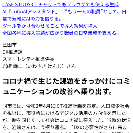
CASE STUDY3｜チャットでもブラウザでも使える生成
AI「LoGoAIアシスタント」｜“もう一人の職員”として、日
常で気軽にAIの力を借りる。
ツールをかけ合わせることで導入効果が増大
全国各地に導入実績が広がり職員の日常業務を支える。
三田市
DX推進課
スマートシティ推進係長
岩﨑 謙二（いわさき けんじ）さん
コロナ禍で生じた課題をきっかけにコミ
ュニケーションの改善へ乗り出す。
同市では、令和2年4月にICT推進計画を策定。人口減少社会
を視野に、市役所におけるデジタル活用の方向性を示した
が、時を同じくして社会はコロナ禍に突入した。当時の状況
を、岩﨑さんはこう振り返る。「DXの必要性がさらに高ま