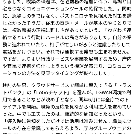
りました。喫緊の課題は、在宅勤務の増加に伴う、職場と自
宅をつなぐコミュニケーションツールの確保でした」。同時
に、急場しのぎではなく、ポストコロナを見据えた対策を講
じたかったそうだ。従来の電話・メールが基本のやりとりで
は、複数部署の連携に難しさがあったという。「わざわざ連
絡するという行動にハードルの高さがありました。自分の業
務に追われていたり、相手が忙しいだろうと遠慮したりして
電話をかけづらい。それでは連携する発想も生まれません。
ですが、よりよい行政サービスや事業を展開するため、庁内
や官民で連携を強化しようという機運が高まり、コミュニケ
ーションの方法を見直すタイミングが訪れました」。
検討の結果、クラウドサービスで簡単に導入できる「トラス
トバンク」の「LoGoチャット」を選んだ。LGWAN環境で利
用できることなどが決め手となり、同年6月には全庁でのト
ライアルを開始。職員の反応を見ながら利用拡大を進めてい
った。中でも工夫したのは、継続的な周知だったという。
「導入時に告知をしただけでは活用は進みません。職員にツ
ールの存在を意識してもらえるよう、庁内グループウェアの