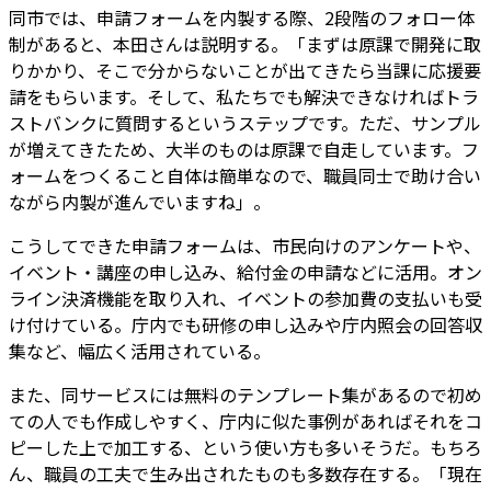
同市では、申請フォームを内製する際、2段階のフォロー体
制があると、本田さんは説明する。「まずは原課で開発に取
りかかり、そこで分からないことが出てきたら当課に応援要
請をもらいます。そして、私たちでも解決できなければトラ
ストバンクに質問するというステップです。ただ、サンプル
が増えてきたため、大半のものは原課で自走しています。フ
ォームをつくること自体は簡単なので、職員同士で助け合い
ながら内製が進んでいますね」。
こうしてできた申請フォームは、市民向けのアンケートや、
イベント・講座の申し込み、給付金の申請などに活用。オン
ライン決済機能を取り入れ、イベントの参加費の支払いも受
け付けている。庁内でも研修の申し込みや庁内照会の回答収
集など、幅広く活用されている。
また、同サービスには無料のテンプレート集があるので初め
ての人でも作成しやすく、庁内に似た事例があればそれをコ
ピーした上で加工する、という使い方も多いそうだ。もちろ
ん、職員の工夫で生み出されたものも多数存在する。「現在