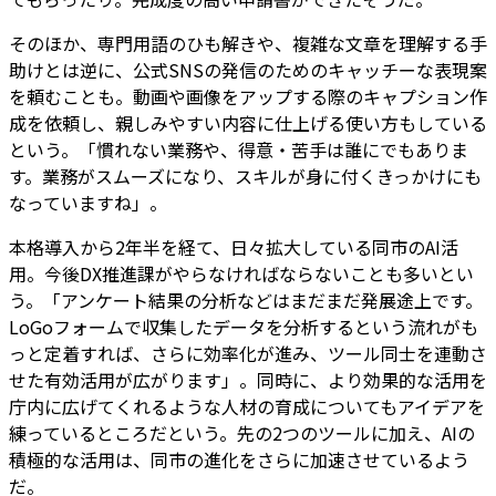
そのほか、専門用語のひも解きや、複雑な文章を理解する手
助けとは逆に、公式SNSの発信のためのキャッチーな表現案
を頼むことも。動画や画像をアップする際のキャプション作
成を依頼し、親しみやすい内容に仕上げる使い方もしている
という。「慣れない業務や、得意・苦手は誰にでもありま
す。業務がスムーズになり、スキルが身に付くきっかけにも
なっていますね」。
本格導入から2年半を経て、日々拡大している同市のAI活
用。今後DX推進課がやらなければならないことも多いとい
う。「アンケート結果の分析などはまだまだ発展途上です。
LoGoフォームで収集したデータを分析するという流れがも
っと定着すれば、さらに効率化が進み、ツール同士を連動さ
せた有効活用が広がります」。同時に、より効果的な活用を
庁内に広げてくれるような人材の育成についてもアイデアを
練っているところだという。先の2つのツールに加え、AIの
積極的な活用は、同市の進化をさらに加速させているよう
だ。