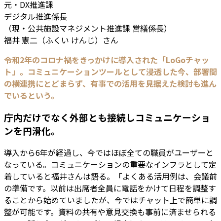
元・DX推進課
デジタル推進係長
（現・公共施設マネジメント推進課 営繕係長）
福井 憲二（ふくい けんじ）さん
令和2年のコロナ禍をきっかけに導入された「LoGoチャッ
ト」。コミュニケーションツールとして浸透した今、部署間
の横連携にとどまらず、有事での活用を見据えた検討も進ん
でいるという。
庁内だけでなく外部とも接続しコミュニケーショ
ンを円滑化。
導入から6年が経過し、今ではほぼ全ての職員がユーザーと
なっている。コミュニケーションの重要なインフラとして定
着していると福井さんは語る。「よくある活用例は、会議前
の準備です。以前は出席者全員に電話をかけて日程を調整す
ることから始めていましたが、今ではチャット上で簡単に調
整が可能です。資料の共有や意見交換も事前に済ませられる