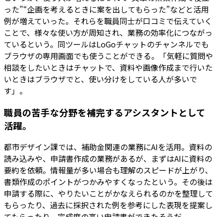
った”“企画を考えるときに案を出してもらった”などと活用
例が増えていった。それらを職員同士が口コミで伝えていく
ことで、様々な使い方が周知され、業務の効率化につながっ
ているという。同ツールはLoGoチャットのチャンネルでも
ブラウザの専用画面でも使うことができる。「気軽に質問や
相談をしたいときはチャットで、資料や画像作成まで行いた
いときはブラウザでと、使い分けをしている人が多いで
す」。
職員の苦手な分野を補完するアシスタントとして
活躍。
都市デザイン課では、補助金関連の業務にAIを活用。資料の
読み込みや、申請書作成の業務があるが、まずはAIに資料の
要約を依頼。情報量が多い場合も理解のスピードが上がり、
書類作成のポイントがつかみやすくなったという。その後は
申請する際に、やりたいことがかなえられるのかを整理して
もらったり、過去に採択された例を参考にした表現を提案し
てもらったり。完成度の高い申請書ができたそうだ。