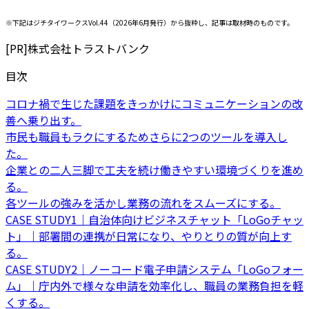
※下記はジチタイワークスVol.44（2026年6月発行）から抜粋し、記事は取材時のものです。
[PR]
株式会社トラストバンク
目次
コロナ禍で生じた課題をきっかけにコミュニケーションの改
善へ乗り出す。
市民も職員もラクにするためさらに2つのツールを導入し
た。
企業との二人三脚で工夫を続け働きやすい環境づくりを進め
る。
各ツールの強みを活かし業務の流れをスムーズにする。
CASE STUDY1｜自治体向けビジネスチャット「LoGoチャッ
ト」｜部署間の連携が日常になり、やりとりの質が向上す
る。
CASE STUDY2｜ノーコード電子申請システム「LoGoフォー
ム」｜庁内外で様々な申請を効率化し、職員の業務負担を軽
くする。