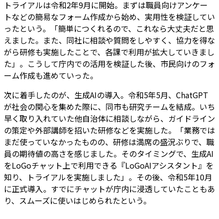
トライアルは令和2年9月に開始。まずは職員向けアンケー
トなどの簡易なフォーム作成から始め、実用性を検証してい
ったという。「簡単につくれるので、これなら大丈夫だと思
えました。また、同社に相談や質問をしやすく、協力を得な
がら研修も実施したことで、各課で利用が拡大していきまし
た」。こうして庁内での活用を検証した後、市民向けのフォ
ーム作成も進めていった。
次に着手したのが、生成AIの導入。令和5年5月、ChatGPT
が社会の関心を集めた際に、同市も研究チームを結成。いち
早く取り入れていた他自治体に相談しながら、ガイドライン
の策定や外部講師を招いた研修などを実施した。「業務では
まだ使っていなかったものの、研修は満席の盛況ぶりで、職
員の期待値の高さを感じました。そのタイミングで、生成AI
をLoGoチャット上で利用できる『LoGoAIアシスタント』を
知り、トライアルを実施しました」。その後、令和5年10月
に正式導入。すでにチャットが庁内に浸透していたこともあ
り、スムーズに使いはじめられたという。