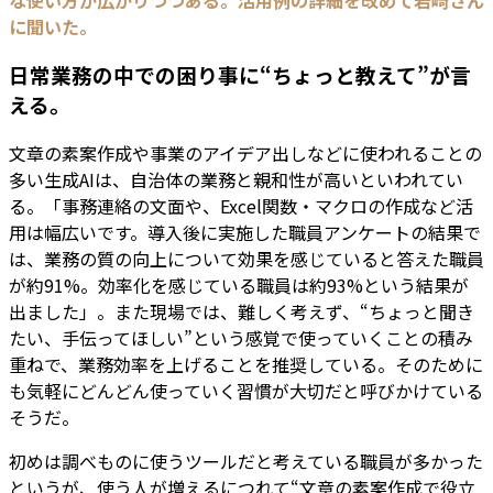
に聞いた。
日常業務の中での困り事に“ちょっと教えて”が言
える。
文章の素案作成や事業のアイデア出しなどに使われることの
多い生成AIは、自治体の業務と親和性が高いといわれてい
る。「事務連絡の文面や、Excel関数・マクロの作成など活
用は幅広いです。導入後に実施した職員アンケートの結果で
は、業務の質の向上について効果を感じていると答えた職員
が約91%。効率化を感じている職員は約93%という結果が
出ました」。また現場では、難しく考えず、“ちょっと聞き
たい、手伝ってほしい”という感覚で使っていくことの積み
重ねで、業務効率を上げることを推奨している。そのために
も気軽にどんどん使っていく習慣が大切だと呼びかけている
そうだ。
初めは調べものに使うツールだと考えている職員が多かった
というが、使う人が増えるにつれて“文章の素案作成で役立