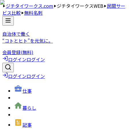
ジチタイワークス.com
ジチタイワークスWEB
民間サー
ビス比較
無料名刺
自治体で働く
“コトとヒト”を元気に。
会員登録(無料)
ログイン
ログイン
ログイン
ログイン
仕事
暮らし
記事