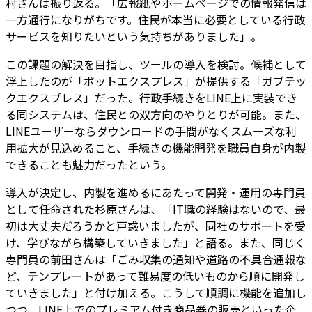
村さんは振り返る。「広報紙やホームページでの情報発信は
一方通行になりがちです。住民が本当に必要としている行政
サービスを知りたいという気持ちがありました」。
この課題の解決を目指し、ツールの導入を検討。候補として
浮上したのが「ボットエクスプレス」が提供する「ガブテッ
クエクスプレス」だった。行政手続きをLINE上に実装でき
る同システムは、住民との双方向のやりとりが可能。また、
LINEユーザーならダウンロードの手間がなくスムーズな利
用拡大が見込めること、手続きの機能開発を職員自身が内製
できることも魅力だったという。
導入が決定し、内製を進めるにあたって開発・運用の専門員
として任命された杉原さんは、「IT職の経験はないので、最
初は大丈夫だろうかと戸惑いましたが、同社のサポートを受
け、学びながら構築していきました」と語る。また、同じく
専門員の前田さんは「ごみ収集の通知や道路の不具合通報な
ど、テンプレートがあって難易度の低いものから順に開発し
ていきました」と付け加える。こうして順調に機能を追加し
つつ、LINE上でのプレミアム付き商品券の販売といった企