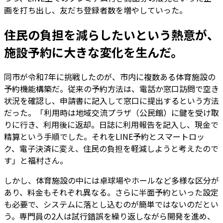
画を打ち出し、友だち登録者数を増やしていった。
住民の負担を減らしたいという熱意が、
施設予約に大きな変化を生んだ。
同市が令和7年に挑戦したのが、市内に複数ある体育施設の
予約機能構築だ。従来の予約方法は、電話か窓口訪問で空き
状況を確認し、申請書に記入して窓口に提出するという方法
だった。「利用時は地域交流プラザ（公民館）に鍵を受け取
りに行き、利用後に返却。日誌に利用報告を記入し、現金で
精算という手順でした。それをLINE予約とスマートロッ
ク、電子決済に変え、住民の負担を軽減しようと考えたので
す」と福村さん。
しかし、体育施設の中には卓球場やホールなど多様な区分が
あり、料金もそれぞれ異なる。さらに半面予約といった設定
も必要で、システムに落とし込むのが簡単ではないのだとい
う。専門員の2人は試行錯誤を繰り返しながら開発を進め、