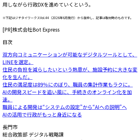
用しながら行政DXを進めていくという。
※下記はジチタイワークスVol.44（2026年6月発行）から抜粋し、記事は取材時のものです。
[PR]
株式会社Bot Express
目次
双方向コミュニケーションが可能なデジタルツールとして、
LINEを選定。
住民の負担を減らしたいという熱意が、施設予約に大きな変
化を生んだ。
住民の満足度は89％にのぼり、職員の集計作業もラクに。
AIの開発スピードを追い風に、手続きのオンライン化を加
速。
職員による開発は“システムの設定”から“AIへの説明”へ
AIの活用で行政がもっと身近になる
長門市
総合政策部 デジタル戦略課