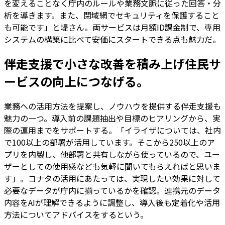
を変えることなく庁内のルールや業務文脈に従った回答・分
析を導きます。また、閉域網でセキュリティを保護すること
も可能です」と堤さん。両サービスは月額ID課金制で、専用
システムの構築に比べて安価にスタートできる点も魅力だ。
伴走支援で小さな改善を積み上げ住民サ
ービスの向上につなげる。
業務への活用方法を提案し、ノウハウを提供する伴走支援も
魅力の一つ。導入前の課題抽出や目標のヒアリングから、実
際の運用までをサポートする。「イライザについては、社内
で100以上の部署が活用しています。そこから250以上のア
プリを内製し、他部署と共有しながら使っているので、ユー
ザーとしての使用感なども気軽に聞いてもらえればと思いま
す」。コナタの活用にあたっては、実現したい効果に対して
必要なデータが庁内に揃っているかを確認。連携元のデータ
内容をAIが理解できるように調整し、導入後も定着化や活用
方法についてアドバイスをするという。