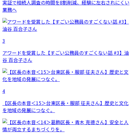
実証で相続人調査の時間を8割削減、経験に左右されにくい
業務へ
3
アワードを受賞した【すごい公務員のすごくない話 #3】油
谷 百合子さん
4
【区長の本音＜15＞台東区長・服部 征夫さん】歴史と文化
を地域の発展につなぐ。