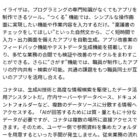
イライザは、プログラミングの専門知識がなくてもアプリを
制作できるツール。“つくる” 機能では、シンプルな操作画
面に実現したい機能や作業内容を入力するだけ。“稟議書の
チェックをしてほしい”といった自然文から、ごく短時間で
入力・出力画面を備えたアプリを自動生成。アプリ改善案の
フィードバック機能やテストデータ生成機能を搭載してお
り、多忙な業務の合間でも検証や改善のサイクルをまわすこ
とができる。さらに“さがす”機能では、職員が制作したアプ
リの庁内共有・検索が可能。共通の課題をもつ職員同士が互
いのアプリを活用し合える。
コナタは、生成AI技術と高度な情報検索を駆使したデータ活
用アシスタントだ。庁内サーバーやデータベース、ドキュメ
ントフォルダーなど、複数のデータソースに分散する情報へ
アクセスする。「AIが回答するためには質・量ともに十分な
データが必要ですが、コナタは複数の場所に直接アクセスで
きます。そのため、ユーザー側で参照資料を集めたフォルダ
ーを用意するといった手間が発生しません。従来業務の流れ