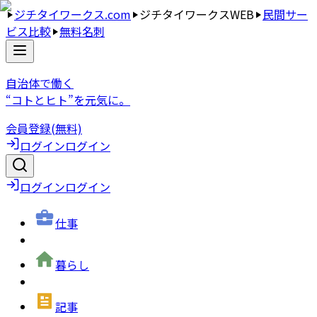
ジチタイワークス.com
ジチタイワークスWEB
民間サー
ビス比較
無料名刺
自治体で働く
“コトとヒト”を元気に。
会員登録(無料)
ログイン
ログイン
ログイン
ログイン
仕事
暮らし
記事