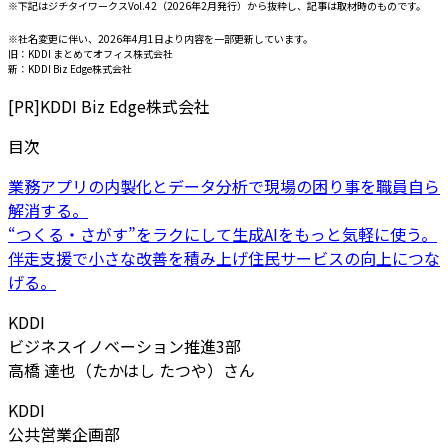
※下記はジチタイワークスVol.42（2026年2月発行）から抜粋し、記事は取材時のものです。
※社名変更に伴い、2026年4月1日より内容を一部更新しています。
旧：KDDI まとめてオフィス株式会社
新：KDDI Biz Edge株式会社
[PR]
KDDI Biz Edge株式会社
目次
業務アプリの内製化とデータ分析で現場の困り事を職員自ら
解消する。
“つくる・さがす”をラクにして生成AIをもっと気軽に使う。
伴走支援で小さな改善を積み上げ住民サービスの向上につな
げる。
KDDI
ビジネスイノベーション推進3部
高橋 達也（たかはし たつや）さん
KDDI
公共営業企画部