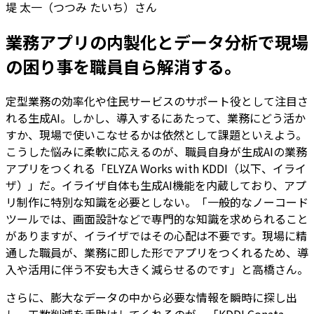
堤 太一（つつみ たいち）さん
業務アプリの内製化とデータ分析で現場
の困り事を職員自ら解消する。
定型業務の効率化や住民サービスのサポート役として注目さ
れる生成AI。しかし、導入するにあたって、業務にどう活か
すか、現場で使いこなせるかは依然として課題といえよう。
こうした悩みに柔軟に応えるのが、職員自身が生成AIの業務
アプリをつくれる「ELYZA Works with KDDI（以下、イライ
ザ）」だ。イライザ自体も生成AI機能を内蔵しており、アプ
リ制作に特別な知識を必要としない。「一般的なノーコード
ツールでは、画面設計などで専門的な知識を求められること
がありますが、イライザではその心配は不要です。現場に精
通した職員が、業務に即した形でアプリをつくれるため、導
入や活用に伴う不安も大きく減らせるのです」と高橋さん。
さらに、膨大なデータの中から必要な情報を瞬時に探し出
し、工数削減を手助けしてくれるのが、「KDDI Conata