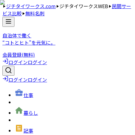
ジチタイワークス.com
ジチタイワークスWEB
民間サー
ビス比較
無料名刺
自治体で働く
“コトとヒト”を元気に。
会員登録(無料)
ログイン
ログイン
ログイン
ログイン
仕事
暮らし
記事