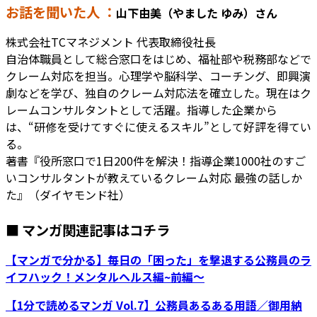
お話を聞いた人 ：
山下由美（やました ゆみ）さん
株式会社TCマネジメント 代表取締役社長
自治体職員として総合窓口をはじめ、福祉部や税務部などで
クレーム対応を担当。心理学や脳科学、コーチング、即興演
劇などを学び、独自のクレーム対応法を確立した。現在はク
レームコンサルタントとして活躍。指導した企業から
は、“研修を受けてすぐに使えるスキル”として好評を得てい
る。
著書『役所窓口で1日200件を解決！指導企業1000社のすご
いコンサルタントが教えているクレーム対応 最強の話しか
た』（ダイヤモンド社）
■ マンガ関連記事はコチラ
【マンガで分かる】毎日の「困った」を撃退する公務員のラ
イフハック！メンタルヘルス編~前編～
【1分で読めるマンガ Vol.7】公務員あるある用語／御用納