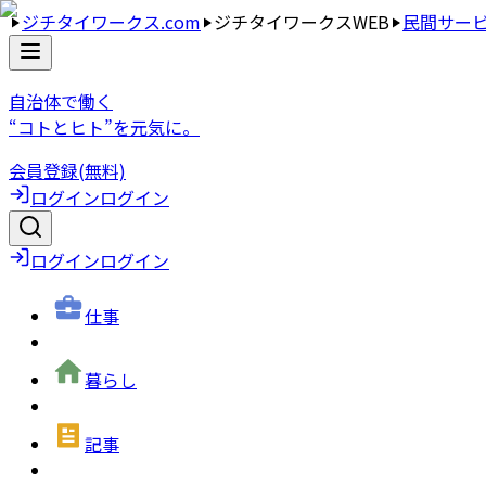
ジチタイワークス.com
ジチタイワークスWEB
民間サー
自治体で働く
“コトとヒト”を元気に。
会員登録(無料)
ログイン
ログイン
ログイン
ログイン
仕事
暮らし
記事