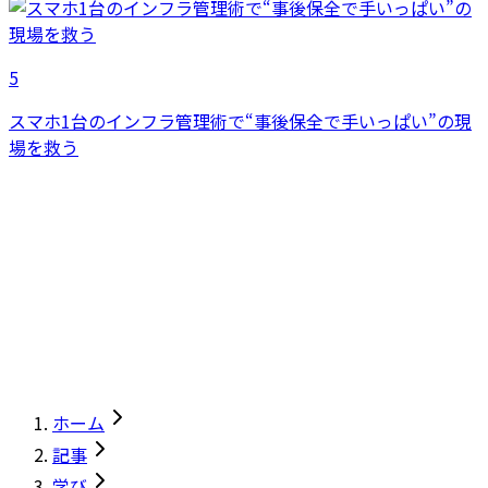
5
スマホ1台のインフラ管理術で“事後保全で手いっぱい”の現
場を救う
ホーム
記事
学び