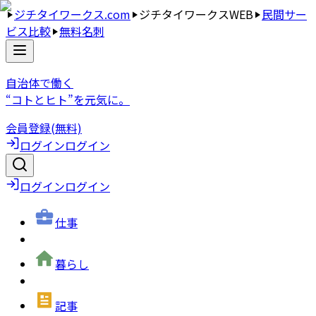
ジチタイワークス.com
ジチタイワークスWEB
民間サー
ビス比較
無料名刺
自治体で働く
“コトとヒト”を元気に。
会員登録(無料)
ログイン
ログイン
ログイン
ログイン
仕事
暮らし
記事