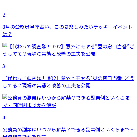
2
8月の公務員星座占い。この夏楽しみたいラッキーイベント
は？
3
【代わって調査隊！ #02】意外とモヤる“昼の窓口当番”どう
してる？現場の実態と改善の工夫を公開
4
公務員の副業はいつから解禁？できる副業例といくらまで・
何時間までかを解説