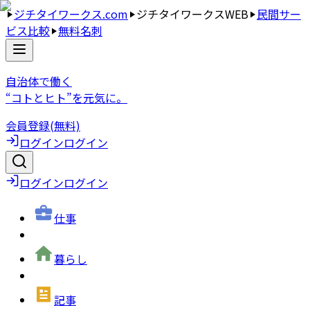
ジチタイワークス.com
ジチタイワークスWEB
民間サー
ビス比較
無料名刺
自治体で働く
“コトとヒト”を元気に。
会員登録(無料)
ログイン
ログイン
ログイン
ログイン
仕事
暮らし
記事