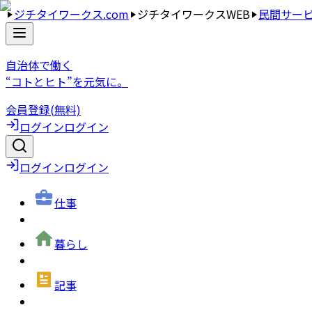
ジチタイワークス.com
ジチタイワークスWEB
民間サー
自治体で働く
“コトとヒト”を元気に。
会員登録(無料)
ログイン
ログイン
ログイン
ログイン
仕事
暮らし
記事