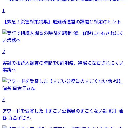
1
【緊急！災害対策特集】避難所運営の課題と対応のヒント
2
実証で相続人調査の時間を8割削減、経験に左右されにくい
業務へ
3
アワードを受賞した【すごい公務員のすごくない話 #3】油
谷 百合子さん