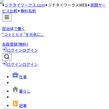
ジチタイワークス.com
ジチタイワークスWEB
民間サー
ビス比較
無料名刺
自治体で働く
“コトとヒト”を元気に。
会員登録(無料)
ログイン
ログイン
ログイン
ログイン
仕事
暮らし
記事