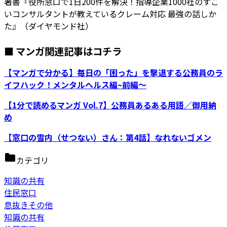
著書『役所窓口で1日200件を解決！指導企業1000社のすご
いコンサルタントが教えているクレーム対応 最強の話しか
た』（ダイヤモンド社）
■ マンガ関連記事はコチラ
【マンガで分かる】毎日の「困った」を撃退する公務員のラ
イフハック！メンタルヘルス編~前編～
【1分で読めるマンガ Vol.7】公務員あるある用語／御用納
め
【窓口の雪内（せつない）さん：第4話】なれないゴメン
カテゴリ
知識の共有
住民窓口
息抜きその他
知識の共有