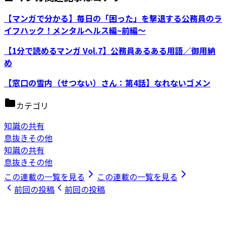
【マンガで分かる】毎日の「困った」を撃退する公務員のラ
イフハック！メンタルヘルス編~前編～
【1分で読めるマンガ Vol.7】公務員あるある用語／御用納
め
【窓口の雪内（せつない）さん：第4話】なれないゴメン
カテゴリ
知識の共有
息抜きその他
知識の共有
息抜きその他
この連載の一覧を見る
この連載の一覧を見る
前回の投稿
前回の投稿