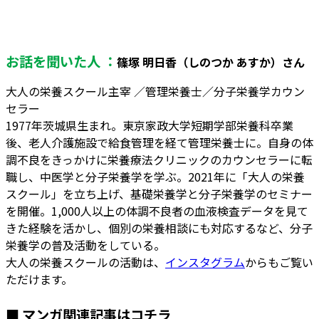
お話を聞いた人 ：
篠塚 明日香（しのつか あすか）さん
大人の栄養スクール主宰 ／管理栄養士／分子栄養学カウン
セラー
1977年茨城県生まれ。東京家政大学短期学部栄養科卒業
後、老人介護施設で給食管理を経て管理栄養士に。自身の体
調不良をきっかけに栄養療法クリニックのカウンセラーに転
職し、中医学と分子栄養学を学ぶ。2021年に「大人の栄養
スクール」を立ち上げ、基礎栄養学と分子栄養学のセミナー
を開催。1,000人以上の体調不良者の血液検査データを見て
きた経験を活かし、個別の栄養相談にも対応するなど、分子
栄養学の普及活動をしている。
大人の栄養スクールの活動は、
インスタグラム
からもご覧い
ただけます。
■ マンガ関連記事はコチラ