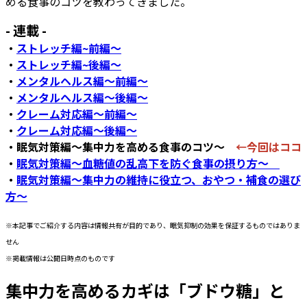
める食事のコツを教わってきました。
- 連載 -
・
ストレッチ編~前編～
・
ストレッチ編~後編～
・
メンタルヘルス編～前編～
・
メンタルヘルス編～後編～
・
クレーム対応編～前編～
・
クレーム対応編～後編～
・眠気対策編～集中力を高める食事のコツ～
←今回はココ
・
眠気対策編～血糖値の乱高下を防ぐ食事の摂り方～
・
眠気対策編～集中力の維持に役立つ、おやつ・補食の選び
方～
※本記事でご紹介する内容は情報共有が目的であり、眠気抑制の効果を保証するものではありま
せん
※掲載情報は公開日時点のものです
集中力を高めるカギは「ブドウ糖」と