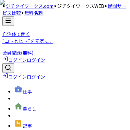
ジチタイワークス.com
ジチタイワークスWEB
民間サー
ビス比較
無料名刺
自治体で働く
“コトとヒト”を元気に。
会員登録(無料)
ログイン
ログイン
ログイン
ログイン
仕事
暮らし
記事