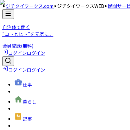
ジチタイワークス.com
ジチタイワークスWEB
民間サー
自治体で働く
“コトとヒト”を元気に。
会員登録(無料)
ログイン
ログイン
ログイン
ログイン
仕事
暮らし
記事