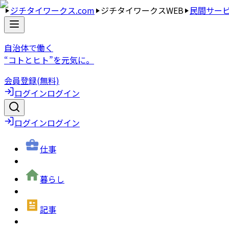
ジチタイワークス.com
ジチタイワークスWEB
民間サー
自治体で働く
“コトとヒト”を元気に。
会員登録(無料)
ログイン
ログイン
ログイン
ログイン
仕事
暮らし
記事