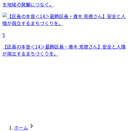
を地域の発展につなぐ。
5
【区長の本音＜14＞葛飾区長・青木 克德さん】安全と人情
が両立するまちづくりを。
ホーム