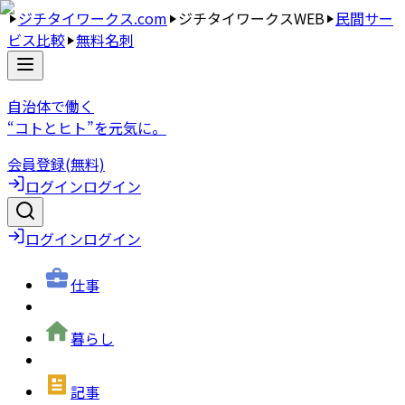
ジチタイワークス.com
ジチタイワークスWEB
民間サー
ビス比較
無料名刺
自治体で働く
“コトとヒト”を元気に。
会員登録(無料)
ログイン
ログイン
ログイン
ログイン
仕事
暮らし
記事