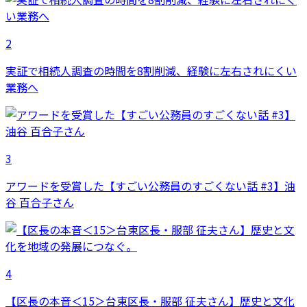
2
実証で相続人調査の時間を8割削減、経験に左右されにくい
業務へ
3
アワードを受賞した【すごい公務員のすごくない話 #3】油
谷 百合子さん
4
【区長の本音＜15＞台東区長・服部 征夫さん】歴史と文化