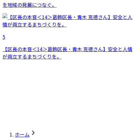
を地域の発展につなぐ。
5
【区長の本音＜14＞葛飾区長・青木 克德さん】安全と人情
が両立するまちづくりを。
ホーム