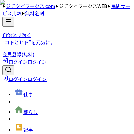
ジチタイワークス.com
ジチタイワークスWEB
民間サー
ビス比較
無料名刺
自治体で働く
“コトとヒト”を元気に。
会員登録(無料)
ログイン
ログイン
ログイン
ログイン
仕事
暮らし
記事