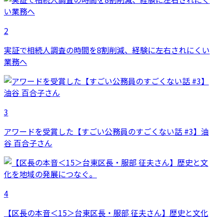
2
実証で相続人調査の時間を8割削減、経験に左右されにくい
業務へ
3
アワードを受賞した【すごい公務員のすごくない話 #3】油
谷 百合子さん
4
【区長の本音＜15＞台東区長・服部 征夫さん】歴史と文化