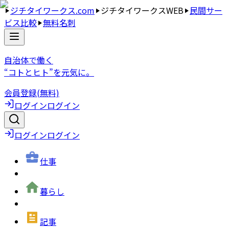
ジチタイワークス.com
ジチタイワークスWEB
民間サー
ビス比較
無料名刺
自治体で働く
“コトとヒト”を元気に。
会員登録(無料)
ログイン
ログイン
ログイン
ログイン
仕事
暮らし
記事