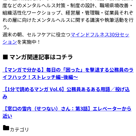
度などのメンタルヘルス対策・制度の設計、職場県境改善・
組織活性化ワークショップ、経営層・管理職・従業員それぞ
れの層に向けたメンタルヘルスに関する講演や執筆活動を行
う。
週末の朝、セルフケアに役立つ
マインドフルネス30分セッ
ション
を実施中！
■ マンガ関連記事はコチラ
【マンガで分かる】毎日の「困った」を撃退する公務員のラ
イフハック！ストレッチ編~後編～
【1分で読めるマンガ Vol.6】公務員あるある用語／投げ込
み
【窓口の雪内（せつない）さん：第3話】エレベーターから
近い
カテゴリ