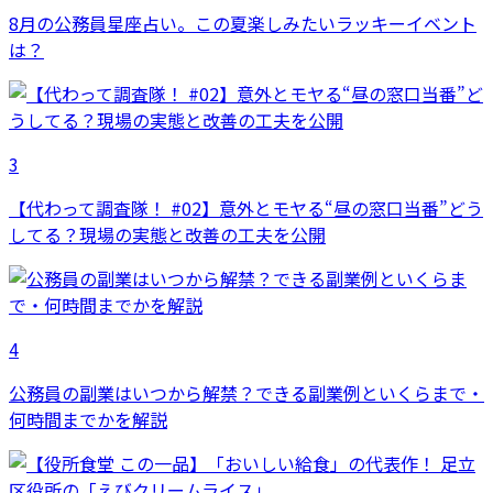
8月の公務員星座占い。この夏楽しみたいラッキーイベント
は？
3
【代わって調査隊！ #02】意外とモヤる“昼の窓口当番”どう
してる？現場の実態と改善の工夫を公開
4
公務員の副業はいつから解禁？できる副業例といくらまで・
何時間までかを解説