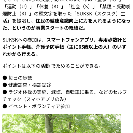
「運動（U）」「休養（K）」「社会（S）」「禁煙・受動喫
煙防止（K）」の頭文字を取った「SUKSK（スクスク）生
活」を提唱し、
住民の健康意識向上に力を入れるようになっ
た、というのが事業スタートの経緯だ。
SUKSKへの参加は、
スマートフォンアプリ、専用歩数計と
ポイント手帳、介護予防手帳（主に65歳以上の人）のいず
れかから行える。
ポイントは以下の活動 でためることができる。
● 毎日の歩数
● 健康診査・検診受診
● ラジオ体操の実施、減塩、自転車に乗る、などのセルフ
チェック（スマホアプリのみ）
● イベント・ボランティア参加