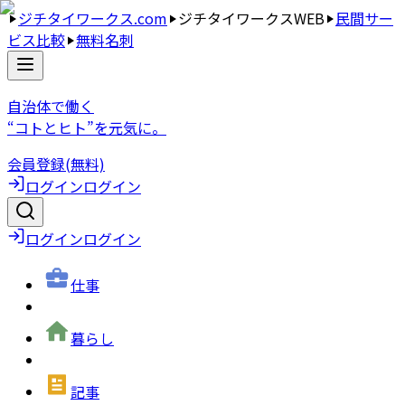
ジチタイワークス.com
ジチタイワークスWEB
民間サー
ビス比較
無料名刺
自治体で働く
“コトとヒト”を元気に。
会員登録(無料)
ログイン
ログイン
ログイン
ログイン
仕事
暮らし
記事